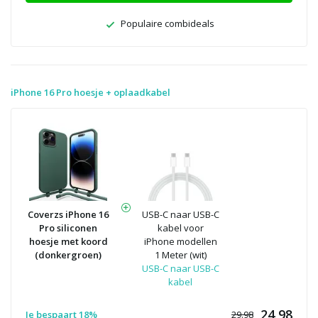
Populaire combideals
iPhone 16 Pro hoesje + oplaadkabel
Coverzs iPhone 16
USB-C naar USB-C
Pro siliconen
kabel voor
hoesje met koord
iPhone modellen
(donkergroen)
1 Meter (wit)
USB-C naar USB-C
kabel
24,98
Je bespaart 18%
29.98