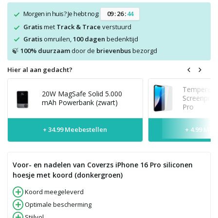
Morgen in huis? Je hebt nog:
0
9
:
2
6
:
4
4
Gratis
met
Track & Trace
verstuurd
Gratis
omruilen,
100 dagen
bedenktijd
100% duurzaam
door de
brievenbus
bezorgd
🍃
Hier al aan gedacht?
Tempered 
20W MagSafe Solid 5.000
Screenprot
mAh Powerbank (zwart)
Pro
+ 34.99 Meebestellen
+ 4.99 Mee
Voor- en nadelen van Coverzs iPhone 16 Pro siliconen
hoesje met koord (donkergroen)
Koord meegeleverd
Optimale bescherming
Stijlvol