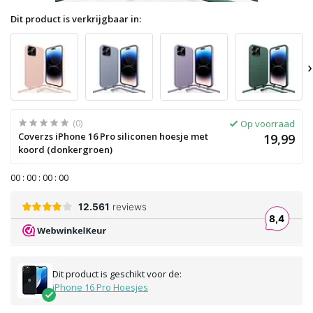
Dit product is verkrijgbaar in:
›
(0)
Op voorraad
Coverzs iPhone 16 Pro siliconen hoesje met
19,99
koord (donkergroen)
0
0
:
0
0
:
0
0
:
0
0
Dit product is geschikt voor de:
iPhone 16 Pro Hoesjes