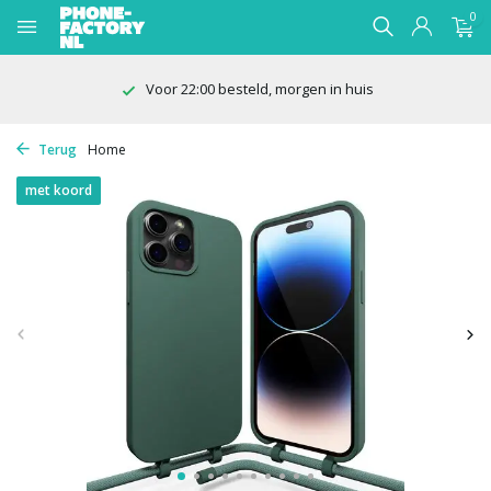
0
100 dagen bedenktijd
Terug
Home
met koord