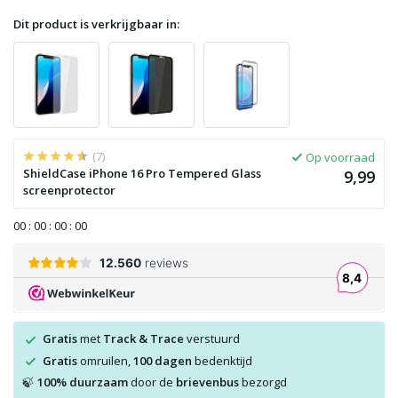
Dit product is verkrijgbaar in:
(7)
Op voorraad
ShieldCase iPhone 16 Pro Tempered Glass
9,99
screenprotector
0
0
:
0
0
:
0
0
:
0
0
Gratis
met
Track & Trace
verstuurd
Gratis
omruilen,
100 dagen
bedenktijd
100% duurzaam
door de
brievenbus
bezorgd
🍃