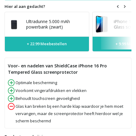
Hier al aan gedacht?
Ultradunne 5.000 mAh
iPhone 16
powerbank (zwart)
Glass scre
+ 22.99 Meebestellen
+ 9.99 Mee
Voor- en nadelen van ShieldCase iPhone 16 Pro
Tempered Glass screenprotector
Optimale bescherming
Voorkomt vingerafdrukken en vlekken
Behoudt touchscreen gevoeligheid
Glas kan breken bij een harde klap waardoor je hem moet
vervangen, maar de screenprotector heeft hierdoor wel je
scherm beschermd