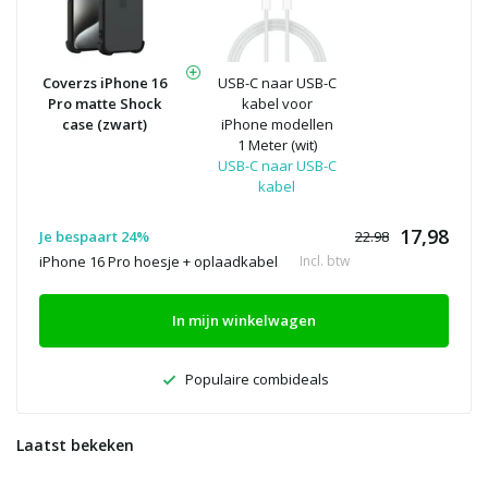
Coverzs iPhone 16
USB-C naar USB-C
Pro matte Shock
kabel voor
case (zwart)
iPhone modellen
1 Meter (wit)
USB-C naar USB-C
kabel
17,98
Je bespaart 24%
22.98
iPhone 16 Pro hoesje + oplaadkabel
Incl. btw
In mijn winkelwagen
Populaire combideals
Laatst bekeken