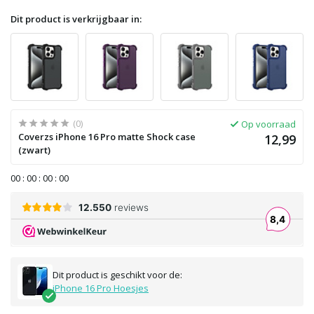
Dit product is verkrijgbaar in:
(0)
Op voorraad
Coverzs iPhone 16 Pro matte Shock case
12,99
(zwart)
0
0
:
0
0
:
0
0
:
0
0
Dit product is geschikt voor de:
iPhone 16 Pro Hoesjes