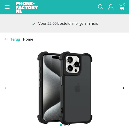
0
100 dagen bedenktijd
Terug
Home