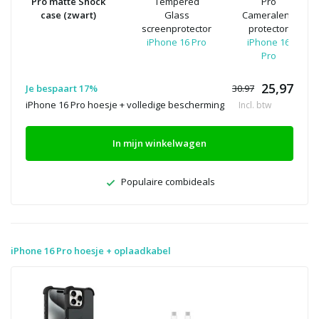
Pro matte Shock
Tempered
Pro
case (zwart)
Glass
Cameralens
screenprotector
protector
iPhone 16 Pro
iPhone 16
Pro
25,97
Je bespaart 17%
30.97
iPhone 16 Pro hoesje + volledige bescherming
Incl. btw
In mijn winkelwagen
Populaire combideals
iPhone 16 Pro hoesje + oplaadkabel