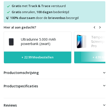
Gratis
met
Track & Trace
verstuurd
Gratis
omruilen,
100 dagen
bedenktijd
100% duurzaam
door de
brievenbus
bezorgd
🍃
Hier al aan gedacht?
Tempered 
Ultradunne 5.000 mAh
Screenprot
powerbank (zwart)
Pro
+ 22.99 Meebestellen
+ 4.99 Mee
Productomschrijving
Productspecificaties
Reviews