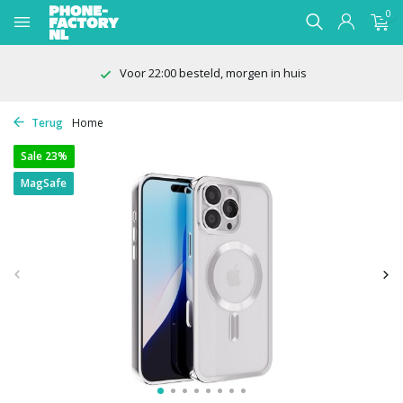
0
100 dagen bedenktijd
Terug
Home
Sale 23%
MagSafe