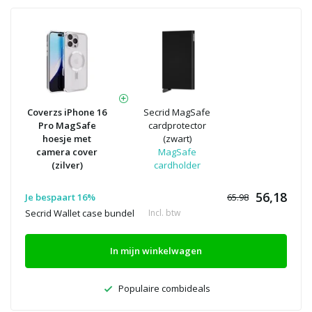
Coverzs iPhone 16
Secrid MagSafe
Pro MagSafe
cardprotector
hoesje met
(zwart)
camera cover
MagSafe
(zilver)
cardholder
56,18
Je bespaart 16%
65.98
Secrid Wallet case bundel
Incl. btw
In mijn winkelwagen
Populaire combideals