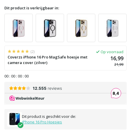
Dit product is verkrijgbaar in:
(2)
Op voorraad
Coverzs iPhone 16 Pro MagSafe hoesje met
16,99
camera cover (zilver)
21,99
0
0
:
0
0
:
0
0
:
0
0
Dit product is geschikt voor de:
iPhone 16 Pro Hoesjes