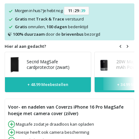
Morgen in huis? Je hebt nog:
1
1
:
2
9
:
3
8
Gratis
met
Track & Trace
verstuurd
Gratis
omruilen,
100 dagen
bedenktijd
100% duurzaam
door de
brievenbus
bezorgd
🍃
Hier al aan gedacht?
Secrid MagSafe
20W MagSaf
cardprotector (zwart)
mAh Power
+ 48.99 Meebestellen
+ 34.99 Me
Voor- en nadelen van Coverzs iPhone 16 Pro MagSafe
hoesje met camera cover (zilver)
Magsafe zodat je draadloos kan opladen
Hoesje heeft ook camera bescherming