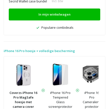
Secrid Wallet case bundel
Incl. btw
In mijn winkelwagen
Populaire combideals
iPhone 16 Pro hoesje + volledige bescherming
Coverzs iPhone 16
iPhone 16 Pro
iPhone 16
Pro MagSafe
Tempered
Pro
hoesje met
Glass
Cameralens
camera cover
screenprotector
protector