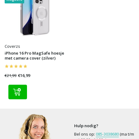
Coverzs
iPhone 16 Pro MagSafe hoesje
met camera cover (zilver)
€21,99
€16,99
Hulp nodig?
Bel ons op:
085-3038680
(ma t/m