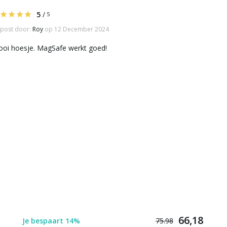
5
/
5
post door:
Roy
op 12 December 2024
oi hoesje. MagSafe werkt goed!
66,18
Je bespaart 14%
75.98