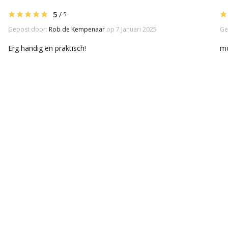
5
/
5
Gepost door:
Rob de Kempenaar
op 7 Januari 2025
Ge
Erg handig en praktisch!
mo