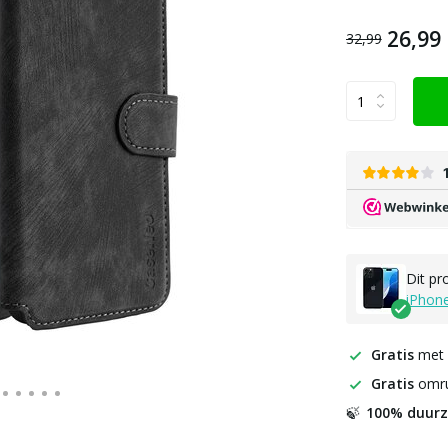
26,99
32,99
Dit pr
iPhon
Gratis
met
Gratis
omru
100% duur
🍃