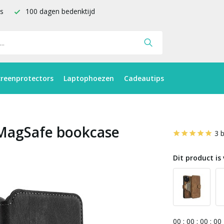
is
100 dagen bedenktijd
creenprotectors
Laptophoezen
Cadeautips
 MagSafe bookcase
3 
Dit product is 
0
0
:
0
0
:
0
0
:
0
0