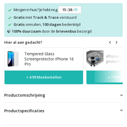
Morgen in huis? Je hebt nog:
1
5
:
3
8
:
1
1
Gratis
met
Track & Trace
verstuurd
Gratis
omruilen,
100 dagen
bedenktijd
100% duurzaam
door de
brievenbus
bezorgd
🍃
Hier al aan gedacht?
Tempered Glass
iPhone 16 
Screenprotector iPhone 16
protector
Pro
+ 4.99 Meebestellen
+ 7.99 Mee
Productomschrijving
Productspecificaties