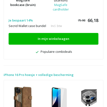
MagSafe
(titanium)
bookcase (bruin)
MagSafe
cardholder
66,18
Je bespaart 14%
75.98
Secrid Wallet case bundel
Incl. btw
In mijn winkelwagen
Populaire combideals
iPhone 16 Pro hoesje + volledige bescherming