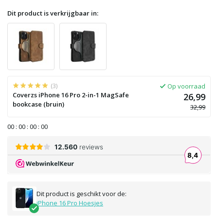
Dit product is verkrijgbaar in:
(3)
Op voorraad
Coverzs iPhone 16 Pro 2-in-1 MagSafe
26,99
bookcase (bruin)
32,99
0
0
:
0
0
:
0
0
:
0
0
Dit product is geschikt voor de:
iPhone 16 Pro Hoesjes