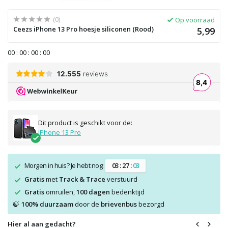
(0)
Op voorraad
Ceezs iPhone 13 Pro hoesje siliconen (Rood)
5,99
0
0
:
0
0
:
0
0
:
0
0
Dit product is geschikt voor de:
iPhone 13 Pro
Morgen in huis? Je hebt nog:
0
3
:
2
7
:
0
3
Gratis
met
Track & Trace
verstuurd
Gratis
omruilen,
100 dagen
bedenktijd
100% duurzaam
door de
brievenbus
bezorgd
🍃
Hier al aan gedacht?