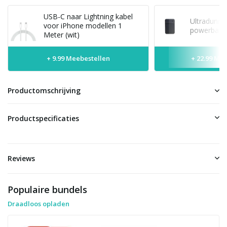
USB-C naar Lightning kabel
Ultradunne
voor iPhone modellen 1
powerbank 
Meter (wit)
+ 9.99 Meebestellen
+ 22.99 Me
Productomschrijving
Productspecificaties
Reviews
Populaire bundels
Draadloos opladen