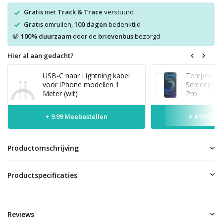
Gratis
met
Track & Trace
verstuurd
Gratis
omruilen,
100 dagen
bedenktijd
100% duurzaam
door de
brievenbus
bezorgd
🍃
Hier al aan gedacht?
USB-C naar Lightning kabel
Tempered 
voor iPhone modellen 1
Screenprot
Meter (wit)
Pro
+ 9.99 Meebestellen
+ 4.99 Mee
Productomschrijving
Productspecificaties
Reviews