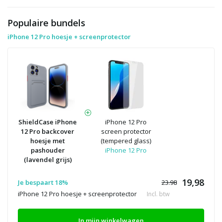
Populaire bundels
iPhone 12 Pro hoesje + screenprotector
ShieldCase iPhone
iPhone 12 Pro
12 Pro backcover
screen protector
hoesje met
(tempered glass)
pashouder
iPhone 12 Pro
(lavendel grijs)
19,98
Je bespaart 18%
23.98
iPhone 12 Pro hoesje + screenprotector
Incl. btw
In mijn winkelwagen