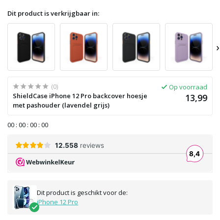
Dit product is verkrijgbaar in:
›
(0)
Op voorraad
ShieldCase iPhone 12 Pro backcover hoesje
13,99
met pashouder (lavendel grijs)
0
0
:
0
0
:
0
0
:
0
0
Dit product is geschikt voor de:
iPhone 12 Pro