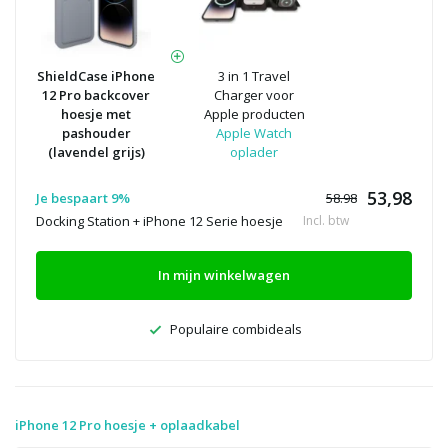
ShieldCase iPhone
3 in 1 Travel
12 Pro backcover
Charger voor
hoesje met
Apple producten
pashouder
Apple Watch
(lavendel grijs)
oplader
53,98
Je bespaart 9%
58.98
Docking Station + iPhone 12 Serie hoesje
Incl. btw
In mijn winkelwagen
Populaire combideals
iPhone 12 Pro hoesje + oplaadkabel