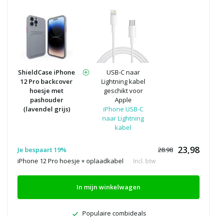
ShieldCase iPhone
USB-C naar
12 Pro backcover
Lightning kabel
hoesje met
geschikt voor
pashouder
Apple
(lavendel grijs)
iPhone USB-C
naar Lightning
kabel
23,98
Je bespaart 19%
28.98
iPhone 12 Pro hoesje + oplaadkabel
Incl. btw
In mijn winkelwagen
Populaire combideals