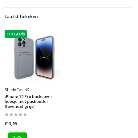
Laatst bekeken
1+1 Gratis
ShieldCase®
iPhone 12 Pro backcover
hoesje met pashouder
(lavendel grijs)
€13,99