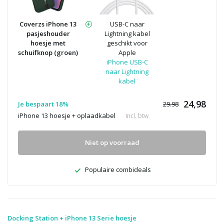
Coverzs iPhone 13
USB-C naar
pasjeshouder
Lightning kabel
hoesje met
geschikt voor
schuifknop (groen)
Apple
iPhone USB-C
naar Lightning
kabel
24,98
Je bespaart 18%
29.98
iPhone 13 hoesje + oplaadkabel
Incl. btw
Niet op voorraad
Populaire combideals
Docking Station + iPhone 13 Serie hoesje