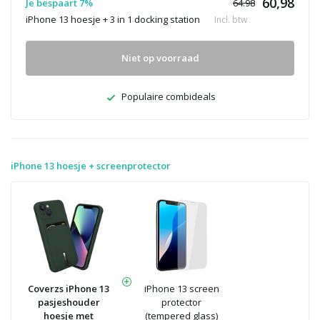
60,98
Je bespaart 7%
64.98
iPhone 13 hoesje + 3 in 1 docking station
Incl. btw
Niet op voorraad
Populaire combideals
iPhone 13 hoesje + screenprotector
Coverzs iPhone 13
iPhone 13 screen
pasjeshouder
protector
hoesje met
(tempered glass)