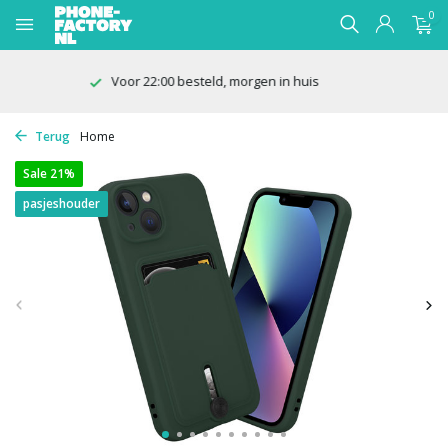
0
100 dagen bedenktijd
Terug
Home
Sale 21%
pasjeshouder