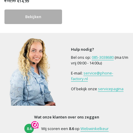
€18,99
€14,99
Bekijken
Hulp nodig?
Bel ons op:
085-3038680
(ma t/m
vrij 09:00 - 14:00u)
E-mail:
service@phone-
factory.nl
Of bekijk onze
servicepagina
Wat onze klanten over ons zeggen
8.6
Wij scoren een
8.6
op
Webwinkelkeur