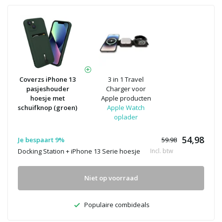
Coverzs iPhone 13
3 in 1 Travel
pasjeshouder
Charger voor
hoesje met
Apple producten
schuifknop (groen)
Apple Watch
oplader
54,98
Je bespaart 9%
59.98
Docking Station + iPhone 13 Serie hoesje
Incl. btw
Niet op voorraad
Populaire combideals