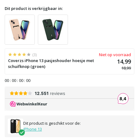
Dit product is verkrijgbaar in:
(3)
Niet op voorraad
Coverzs iPhone 13 pasjeshouder hoesje met
14,99
schuifknop (groen)
18,99
0
0
:
0
0
:
0
0
:
0
0
Dit product is geschikt voor de:
iPhone 13