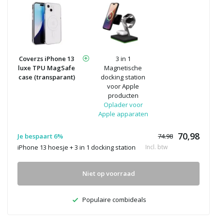
Coverzs iPhone 13
3 in 1
luxe TPU MagSafe
Magnetische
case (transparant)
docking station
voor Apple
producten
Oplader voor
Apple apparaten
70,98
Je bespaart 6%
74.98
iPhone 13 hoesje + 3 in 1 docking station
Incl. btw
Niet op voorraad
Populaire combideals