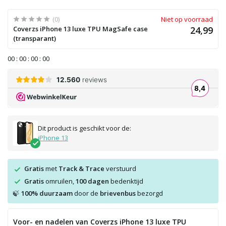
(0)
Niet op voorraad
Coverzs iPhone 13 luxe TPU MagSafe case
24,99
(transparant)
0
0
:
0
0
:
0
0
:
0
0
Dit product is geschikt voor de:
iPhone 13
Gratis
met
Track & Trace
verstuurd
Gratis
omruilen,
100 dagen
bedenktijd
100% duurzaam
door de
brievenbus
bezorgd
🍃
Voor- en nadelen van Coverzs iPhone 13 luxe TPU