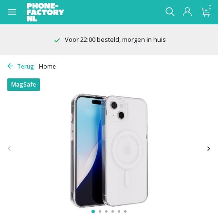
0
100 dagen bedenktijd
Terug
Home
MagSafe