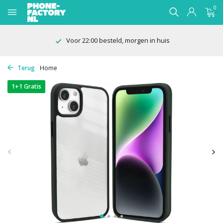
0
100 dagen bedenktijd
Terug
Home
1+1 Gratis