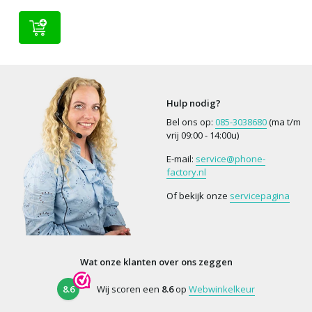
Hulp nodig?
Bel ons op:
085-3038680
(ma t/m
vrij 09:00 - 14:00u)
E-mail:
service@phone-
factory.nl
Of bekijk onze
servicepagina
Wat onze klanten over ons zeggen
8.6
Wij scoren een
8.6
op
Webwinkelkeur