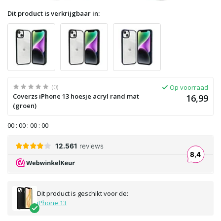
Dit product is verkrijgbaar in:
(0)
Op voorraad
Coverzs iPhone 13 hoesje acryl rand mat
16,99
(groen)
0
0
:
0
0
:
0
0
:
0
0
Dit product is geschikt voor de:
iPhone 13