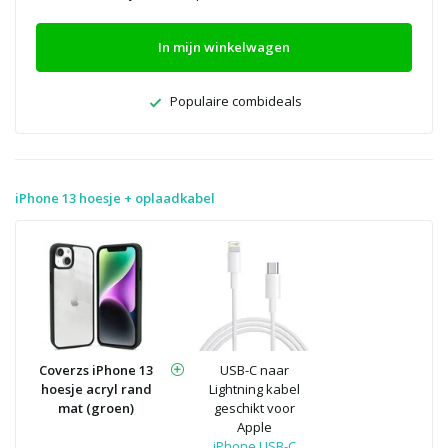
In mijn winkelwagen
Populaire combideals
iPhone 13 hoesje + oplaadkabel
Coverzs iPhone 13
USB-C naar
hoesje acryl rand
Lightning kabel
mat (groen)
geschikt voor
Apple
iPhone USB-C