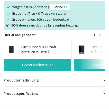
Morgen in huis? Je hebt nog:
0
2
:
5
5
:
1
3
Gratis
met
Track & Trace
verstuurd
Gratis
omruilen,
100 dagen
bedenktijd
100% duurzaam
door de
brievenbus
bezorgd
🍃
Hier al aan gedacht?
Ultradunne 5.000 mAh
20W MagSaf
powerbank (zwart)
mAh Power
+ 22.99 Meebestellen
+ 34.99 Me
Productomschrijving
Productspecificaties