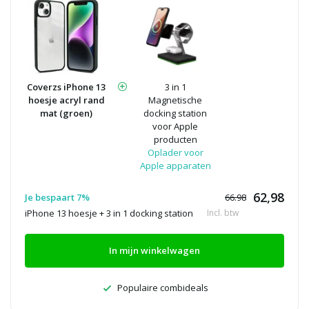
Coverzs iPhone 13
3 in 1
hoesje acryl rand
Magnetische
mat (groen)
docking station
voor Apple
producten
Oplader voor
Apple apparaten
62,98
Je bespaart 7%
66.98
iPhone 13 hoesje + 3 in 1 docking station
Incl. btw
In mijn winkelwagen
Populaire combideals