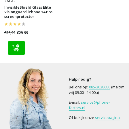
ZAGG
InvisibleShield Glass Elite
Visionguard iPhone 14 Pro
screenprotector
€36,99
€29,99
Hulp nodig?
Bel ons op:
085-3038680
(ma t/m
vrij 09:00 - 14:00u)
E-mail:
service@phone-
factory.nl
Of bekijk onze
servicepagina