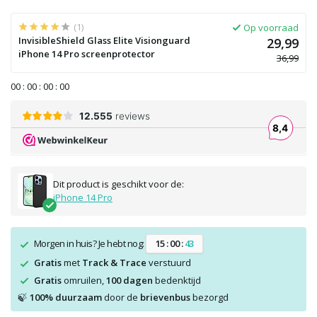
(1)
Op voorraad
InvisibleShield Glass Elite Visionguard
29,99
iPhone 14 Pro screenprotector
36,99
0
0
:
0
0
:
0
0
:
0
0
Dit product is geschikt voor de:
iPhone 14 Pro
Morgen in huis? Je hebt nog:
1
5
:
0
0
:
4
3
Gratis
met
Track & Trace
verstuurd
Gratis
omruilen,
100 dagen
bedenktijd
100% duurzaam
door de
brievenbus
bezorgd
🍃