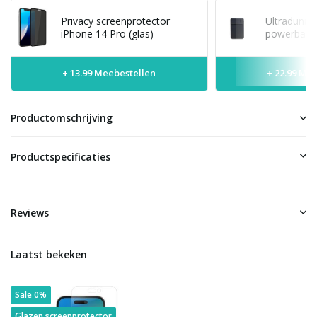
Privacy screenprotector
Ultradunne
iPhone 14 Pro (glas)
powerbank 
+ 13.99 Meebestellen
+ 22.99 Me
Productomschrijving
Productspecificaties
Reviews
Laatst bekeken
Sale 0%
Glazen screenprotector