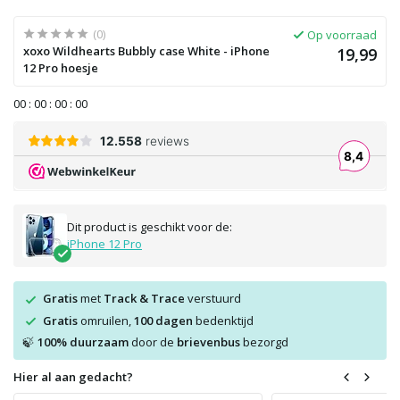
(0)
Op voorraad
xoxo Wildhearts Bubbly case White - iPhone
19,99
12 Pro hoesje
0
0
:
0
0
:
0
0
:
0
0
Dit product is geschikt voor de:
iPhone 12 Pro
Gratis
met
Track & Trace
verstuurd
Gratis
omruilen,
100 dagen
bedenktijd
100% duurzaam
door de
brievenbus
bezorgd
🍃
Hier al aan gedacht?