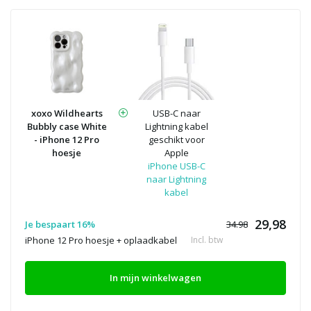
xoxo Wildhearts
USB-C naar
Bubbly case White
Lightning kabel
- iPhone 12 Pro
geschikt voor
hoesje
Apple
iPhone USB-C
naar Lightning
kabel
29,98
Je bespaart 16%
34.98
iPhone 12 Pro hoesje + oplaadkabel
Incl. btw
In mijn winkelwagen