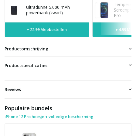
Tempered 
Ultradunne 5.000 mAh
Screenprot
powerbank (zwart)
Pro
+ 22.99 Meebestellen
+ 4.99 Mee
Productomschrijving
Productspecificaties
Reviews
Populaire bundels
iPhone 12 Pro hoesje + volledige bescherming