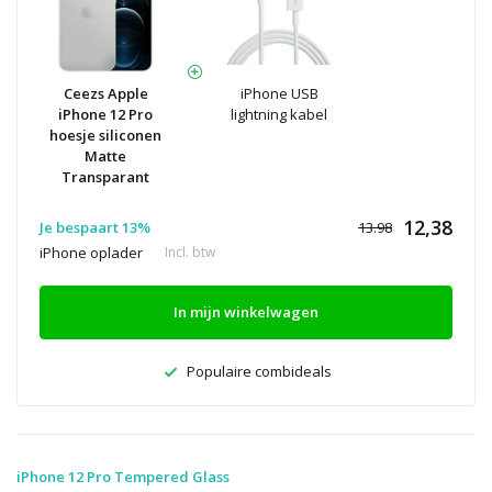
Ceezs Apple
iPhone USB
iPhone 12 Pro
lightning kabel
hoesje siliconen
Matte
Transparant
12,38
Je bespaart 13%
13.98
iPhone oplader
Incl. btw
In mijn winkelwagen
Populaire combideals
iPhone 12 Pro Tempered Glass