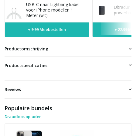
USB-C naar Lightning kabel
Ultradunne
voor iPhone modellen 1
powerbank 
Meter (wit)
+ 9.99 Meebestellen
+ 22.99 Me
Productomschrijving
Productspecificaties
Reviews
Populaire bundels
Draadloos opladen