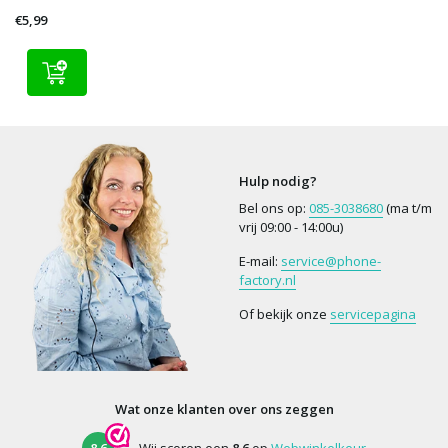
€5,99
Hulp nodig?
Bel ons op:
085-3038680
(ma t/m
vrij 09:00 - 14:00u)
E-mail:
service@phone-
factory.nl
Of bekijk onze
servicepagina
Wat onze klanten over ons zeggen
8.6
Wij scoren een
8.6
op
Webwinkelkeur