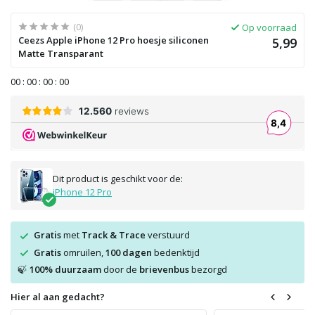
(0)
Op voorraad
Ceezs Apple iPhone 12 Pro hoesje siliconen
5,99
Matte Transparant
0
0
:
0
0
:
0
0
:
0
0
Dit product is geschikt voor de:
iPhone 12 Pro
Gratis
met
Track & Trace
verstuurd
Gratis
omruilen,
100 dagen
bedenktijd
100% duurzaam
door de
brievenbus
bezorgd
🍃
Hier al aan gedacht?