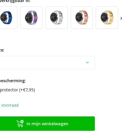
verkrijgbaar in:
›
e:
bescherming:
protector (+€7,95)
 voorraad
In mijn winkelwagen