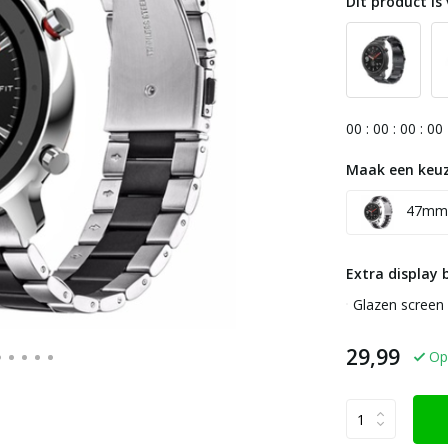
Dit product is 
0
0
:
0
0
:
0
0
:
0
0
Maak een keuz
47mm
Extra display 
Glazen screen 
29,99
Op