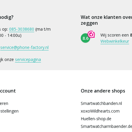
nodig?
Wat onze klanten ove
zeggen
s op:
085-3038680
(ma t/m
Wij scoren een
8
:00 - 14:00u)
8.6
Webwinkelkeur
:
service@phone-factory.nl
ijk onze
servicepagina
account
Onze andere shops
reren
Smartwatchbanden.nl
stellingen
xoxoWildhearts.com
Huellen-shop.de
Smartwatcharmbaender.d