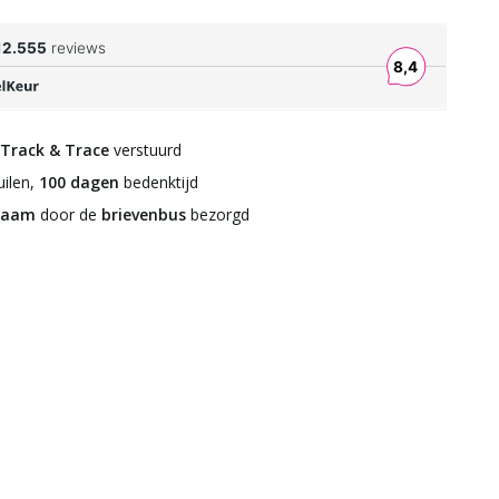
Track & Trace
verstuurd
ilen,
100 dagen
bedenktijd
zaam
door de
brievenbus
bezorgd