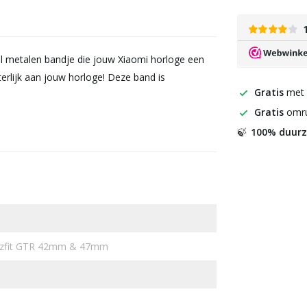
vol metalen bandje die jouw Xiaomi horloge een
iterlijk aan jouw horloge! Deze band is
Gratis
met
Gratis
omru
100% duur
🍃
azfit GTR 42mm & 47mm