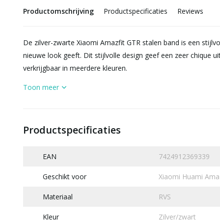
Productomschrijving
Productspecificaties
Reviews
De zilver-zwarte Xiaomi Amazfit GTR stalen band is een stijl
nieuwe look geeft. Dit stijlvolle design geef een zeer chique u
verkrijgbaar in meerdere kleuren.
Toon meer
Productspecificaties
EAN
7424912369339
Geschikt voor
Xiaomi Huami Am
Materiaal
RVS
Kleur
Zilver/zwart