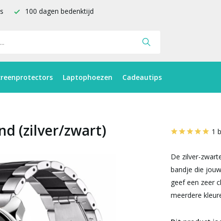
is
100 dagen bedenktijd
creenprotectors
Laptophoezen
Cadeautips
d (zilver/zwart)
1 
De zilver-zwart
bandje die jouw
geef een zeer ch
meerdere kleur