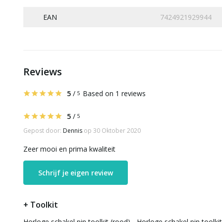
EAN
7424921929944
Reviews
5
/
Based on 1 reviews
5
5
/
5
Gepost door:
Dennis
op 30 Oktober 2020
Zeer mooi en prima kwaliteit
Schrijf je eigen review
+ Toolkit
Horloge schakel pin toolkit (rood) - Horloge schakel pin toolkit