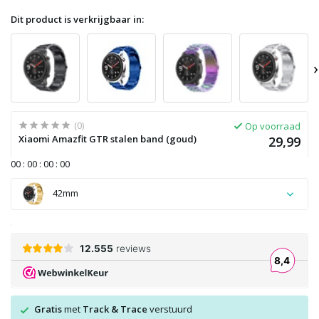
Dit product is verkrijgbaar in:
›
(0)
Op voorraad
Xiaomi Amazfit GTR stalen band (goud)
29,99
0
0
:
0
0
:
0
0
:
0
0
42mm
Gratis
met
Track & Trace
verstuurd