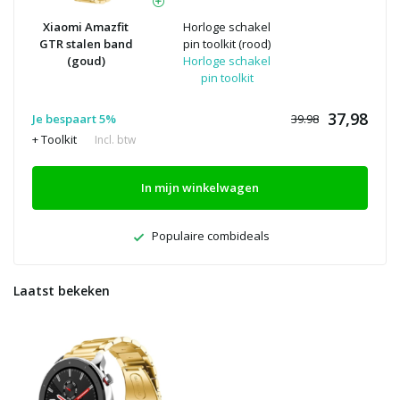
Xiaomi Amazfit
Horloge schakel
GTR stalen band
pin toolkit (rood)
(goud)
Horloge schakel
pin toolkit
37,98
Je bespaart 5%
39.98
+ Toolkit
Incl. btw
In mijn winkelwagen
Populaire combideals
Laatst bekeken