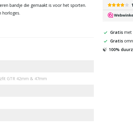
eren bandje die gemaakt is voor het sporten.
 horloges.
Gratis
met
Gratis
omru
100% duur
🍃
azfit GTR 42mm & 47mm