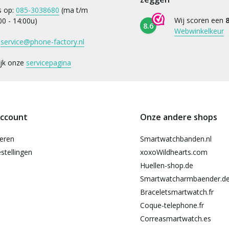
s op:
085-3038680
(ma t/m
Wij scoren een
8
:00 - 14:00u)
8.6
Webwinkelkeur
:
service@phone-factory.nl
ijk onze
servicepagina
account
Onze andere shops
reren
Smartwatchbanden.nl
stellingen
xoxoWildhearts.com
Huellen-shop.de
Smartwatcharmbaender.d
Braceletsmartwatch.fr
Coque-telephone.fr
Correasmartwatch.es