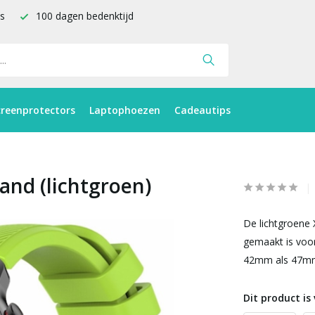
is
100 dagen bedenktijd
creenprotectors
Laptophoezen
Cadeautips
and (lichtgroen)
De lichtgroene 
gemaakt is voor
42mm als 47mm
Dit product is 