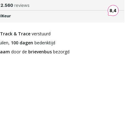
Track & Trace
verstuurd
ilen,
100 dagen
bedenktijd
zaam
door de
brievenbus
bezorgd