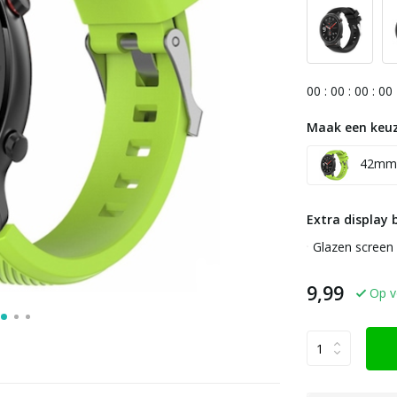
0
0
:
0
0
:
0
0
:
0
0
Maak een keuz
42mm
Extra display 
Glazen screen 
9,99
Op v