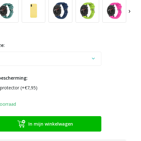
›
e:
bescherming:
protector (+€7,95)
Uitverkocht
oorraad
In mijn winkelwagen