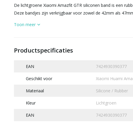
De lichtgroene Xiaomi Amazfit GTR siliconen band is een rubb
Deze bandjes zijn verkrijgbaar voor zowel de 42mm als 47mm
Toon meer
Productspecificaties
EAN
7424930390377
Geschikt voor
Xiaomi Huami Am
Materiaal
Silicone / Rubber
Kleur
Lichtgroen
EAN
7424930390377