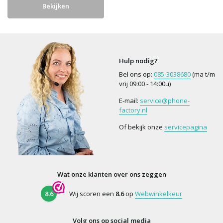
Bekijken
Hulp nodig?
Bel ons op:
085-3038680
(ma t/m
vrij 09:00 - 14:00u)
E-mail:
service@phone-
factory.nl
Of bekijk onze
servicepagina
Wat onze klanten over ons zeggen
8.6
Wij scoren een
8.6
op
Webwinkelkeur
Volg ons op social media