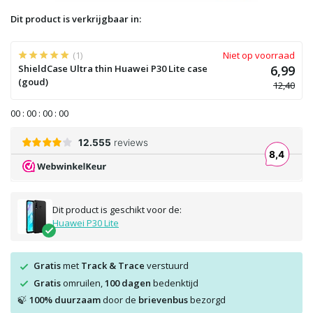
Dit product is verkrijgbaar in:
(1)
Niet op voorraad
ShieldCase Ultra thin Huawei P30 Lite case
6,99
(goud)
12,40
0
0
:
0
0
:
0
0
:
0
0
Dit product is geschikt voor de:
Huawei P30 Lite
Gratis
met
Track & Trace
verstuurd
Gratis
omruilen,
100 dagen
bedenktijd
100% duurzaam
door de
brievenbus
bezorgd
🍃