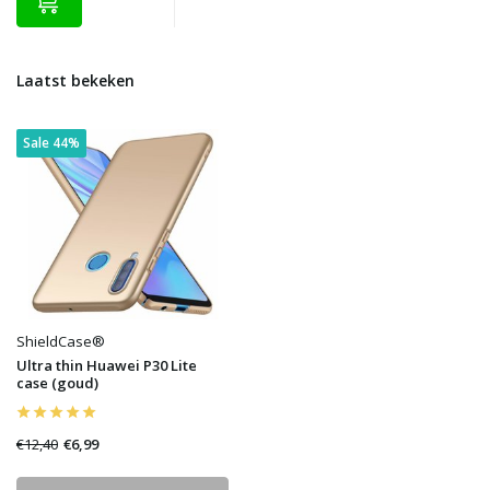
Laatst bekeken
Sale 44%
ShieldCase®
Ultra thin Huawei P30 Lite
case (goud)
€12,40
€6,99