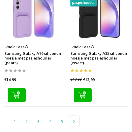
pasjeshouder
ShieldCase®
ShieldCase®
Samsung Galaxy A16 siliconen
Samsung Galaxy A35 siliconen
hoesje met pasjeshouder
hoesje met pasjeshouder
(paars)
(zwart)
€17,99
€13,99
€14,99
1
2
3
4
5