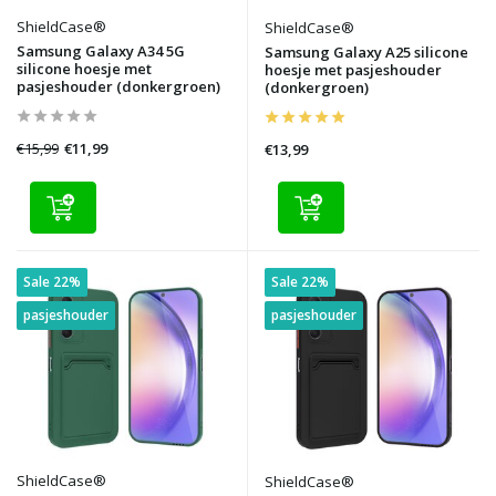
ShieldCase®
ShieldCase®
Samsung Galaxy A34 5G
Samsung Galaxy A25 silicone
silicone hoesje met
hoesje met pasjeshouder
pasjeshouder (donkergroen)
(donkergroen)
€15,99
€11,99
€13,99
Sale 22%
Sale 22%
pasjeshouder
pasjeshouder
ShieldCase®
ShieldCase®