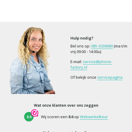
Hulp nodig?
Bel ons op:
085-3038680
(ma t/m
vrij 09:00 - 14:00u)
E-mail:
service@phone-
factory.nl
Of bekijk onze
servicepagina
Wat onze klanten over ons zeggen
8.6
Wij scoren een
8.6
op
Webwinkelkeur