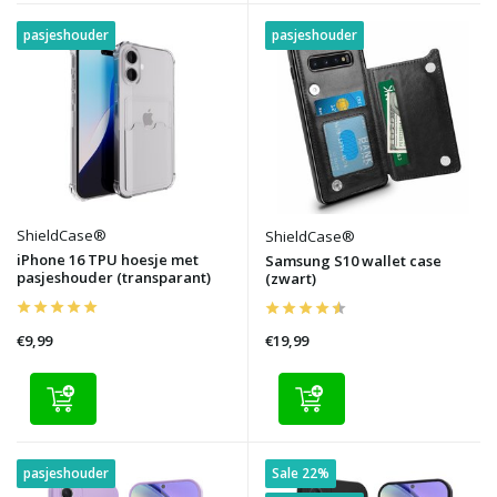
pasjeshouder
pasjeshouder
ShieldCase®
ShieldCase®
iPhone 16 TPU hoesje met
Samsung S10 wallet case
pasjeshouder (transparant)
(zwart)
€9,99
€19,99
pasjeshouder
Sale 22%