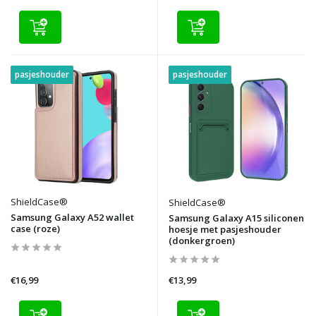
pasjeshouder
pasjeshouder
ShieldCase®
ShieldCase®
Samsung Galaxy A52 wallet
Samsung Galaxy A15 siliconen
case (roze)
hoesje met pasjeshouder
(donkergroen)
€16,99
€13,99