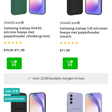
ShieldCase®
ShieldCase®
Samsung Galaxy A54 5G
Samsung Galaxy S25 siliconen
silicone hoesje met
hoesje met pasjeshouder
pasjeshouder (donkergroen)
(zwart)
€15,99
€11,99
€11,99
100 dagen bedenktijd
Sale 25%
pasjeshouder