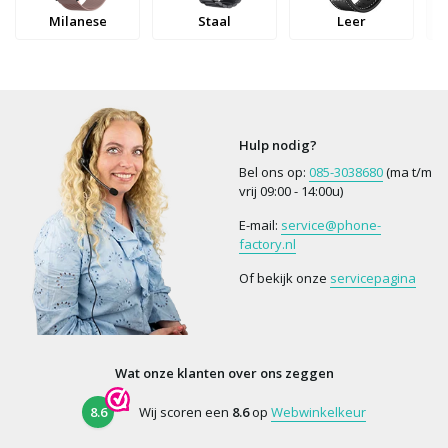
Milanese
Staal
Leer
Hulp nodig?
Bel ons op:
085-3038680
(ma t/m
vrij 09:00 - 14:00u)
E-mail:
service@phone-
factory.nl
Of bekijk onze
servicepagina
Wat onze klanten over ons zeggen
8.6
Wij scoren een
8.6
op
Webwinkelkeur