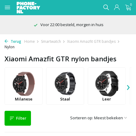
0
Voor 22:00 besteld, morgen in huis
Terug
Home
Smartwatch
Xiaomi Amazfit GTR bandjes
Nylon
Xiaomi Amazfit GTR nylon bandjes
›
Milanese
Staal
Leer
Sorteren op:
Filter