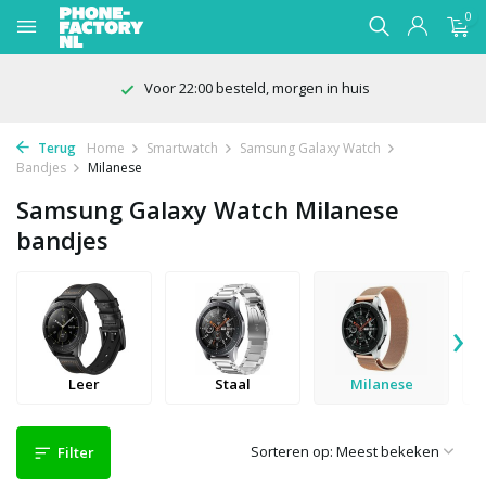
0
Voor 22:00 besteld, morgen in huis
Terug
Home
Smartwatch
Samsung Galaxy Watch
Bandjes
Milanese
Samsung Galaxy Watch Milanese
bandjes
›
Leer
Staal
Milanese
Sorteren op:
Filter