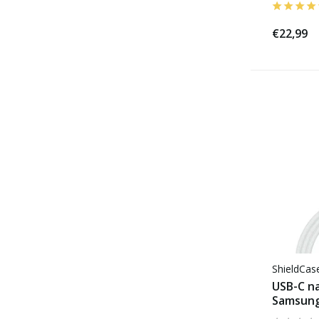
€22,99
ShieldCa
USB-C na
Samsung