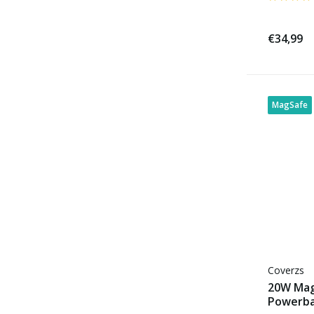
€34,99
MagSafe
Coverzs
20W Mag
Powerba