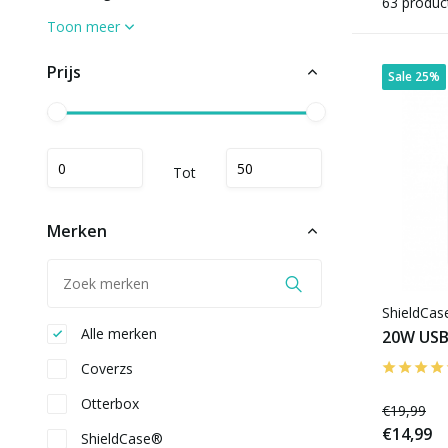
63 produc
Toon meer
Prijs
Sale 25%
Tot
Merken
ShieldCa
Alle merken
20W USB-
Coverzs
Otterbox
€19,99
€14,99
ShieldCase®