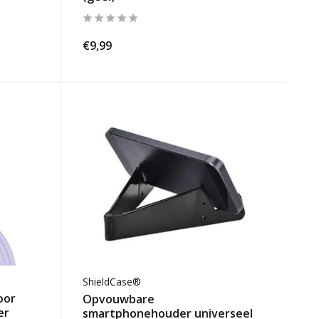
€9,99
ShieldCase®
oor
Opvouwbare
er
smartphonehouder universeel