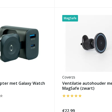
MagSafe
Coverzs
pter met Galaxy Watch
Ventilatie autohouder m
MagSafe (zwart)
€22,99