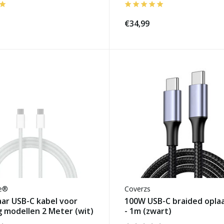
€34,99
se®
Coverzs
ar USB-C kabel voor
100W USB-C braided opla
 modellen 2 Meter (wit)
- 1m (zwart)