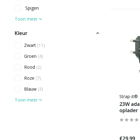
Spigen
Toon meer
Kleur
Zwart
(11)
Groen
(4)
Rood
(2)
Roze
(7)
Blauw
(3)
Strap-it®
Toon meer
23W ada
oplader
Materiaal
Kunststof (hard)
(2)
Leer of kunstleer
(4)
€29,99