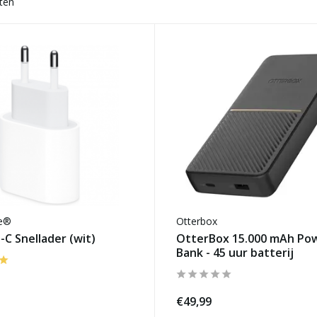
ten
se®
Otterbox
C Snellader (wit)
OtterBox 15.000 mAh Po
Bank - 45 uur batterij
€49,99