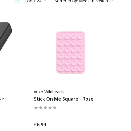
Toon:
Sorteren op:
xoxo Wildhearts
wer
Stick On Me Square - Roze
€6,99