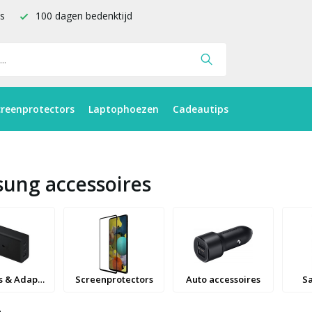
is
100 dagen bedenktijd
creenprotectors
Laptophoezen
Cadeautips
ung accessoires
Opladers & Adapters
Screenprotectors
Auto accessoires
S