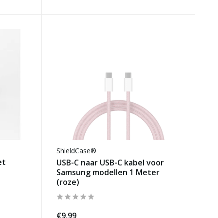
ShieldCase®
et
USB-C naar USB-C kabel voor
Samsung modellen 1 Meter
(roze)
€9,99