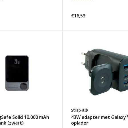
€16,53
Strap-it®
Safe Solid 10.000 mAh
43W adapter met Galaxy
nk (zwart)
oplader