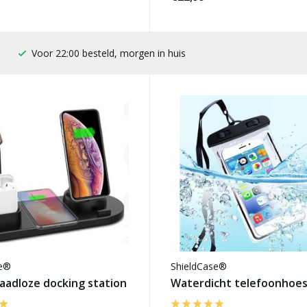
100 dagen bedenktijd
se®
ShieldCase®
raadloze docking station
Waterdicht telefoonhoes