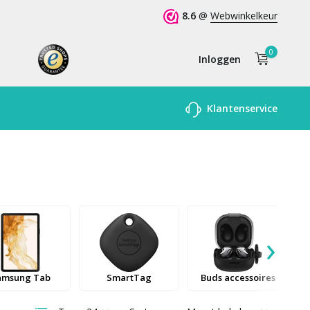
8.6
@
Webwinkelkeur
0
Inloggen
Account
Klantenservice
aanmaken
›
amsung Tab
SmartTag
Buds accessoires