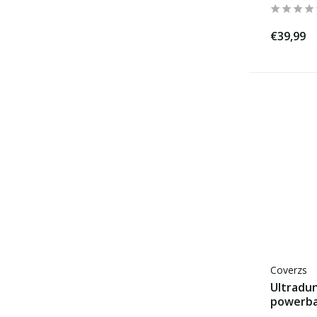
€39,99
Coverzs
Ultradu
powerba