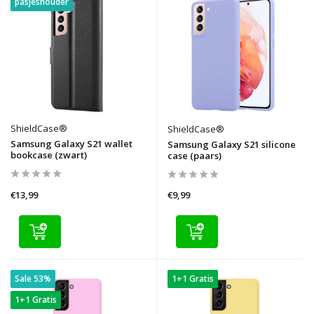
pasjeshouder
ShieldCase®
ShieldCase®
Samsung Galaxy S21 wallet
Samsung Galaxy S21 silicone
bookcase (zwart)
case (paars)
€13,99
€9,99
Sale 53%
1+1 Gratis
1+1 Gratis