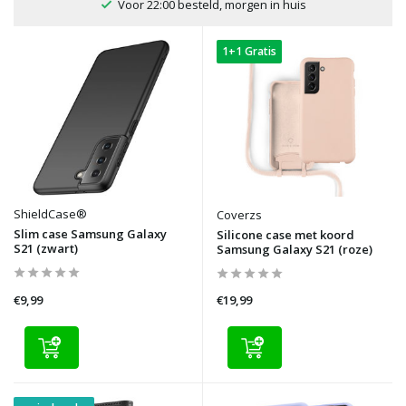
100 dagen bedenktijd
1+1 Gratis
ShieldCase®
Coverzs
Slim case Samsung Galaxy
Silicone case met koord
S21 (zwart)
Samsung Galaxy S21 (roze)
€9,99
€19,99