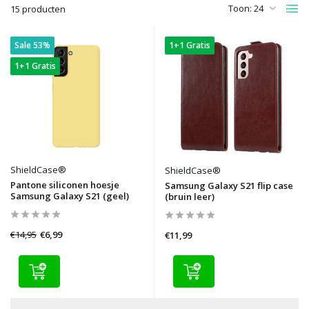
Toon:
15 producten
Sale 53%
1+1 Gratis
1+1 Gratis
ShieldCase®
ShieldCase®
Pantone siliconen hoesje
Samsung Galaxy S21 flip case
Samsung Galaxy S21 (geel)
(bruin leer)
€14,95
€6,99
€11,99