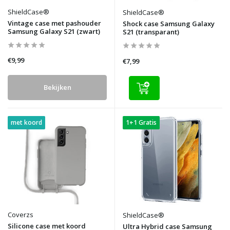
ShieldCase®
ShieldCase®
Vintage case met pashouder
Shock case Samsung Galaxy
Samsung Galaxy S21 (zwart)
S21 (transparant)
€9,99
€7,99
Bekijken
met koord
1+1 Gratis
Coverzs
ShieldCase®
Silicone case met koord
Ultra Hybrid case Samsung