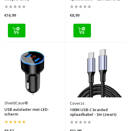
€16,99
€8,99
ShieldCase®
Coverzs
USB autolader met LED-
100W USB-C braided
scherm
oplaadkabel - 3m (zwart)
€6,57
€11,99