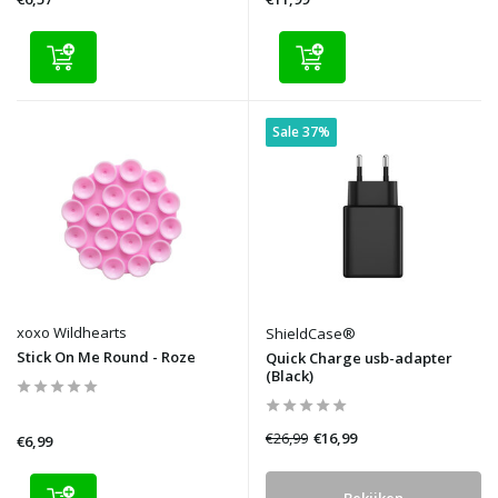
Sale 37%
xoxo Wildhearts
ShieldCase®
Stick On Me Round - Roze
Quick Charge usb-adapter
(Black)
€26,99
€16,99
€6,99
Bekijken