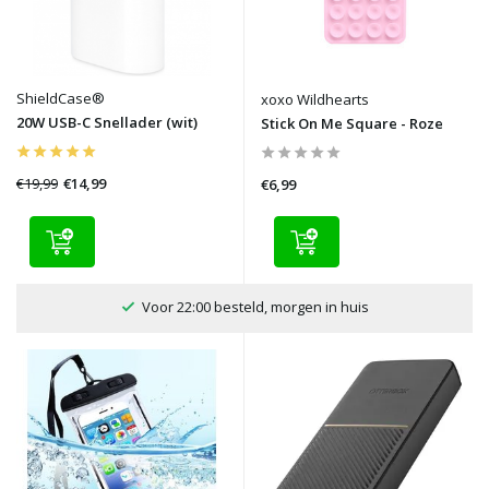
ShieldCase®
xoxo Wildhearts
20W USB-C Snellader (wit)
Stick On Me Square - Roze
€19,99
€14,99
€6,99
100 dagen bedenktijd