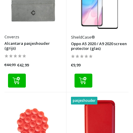
Coverzs
ShieldCase®
Alcantara pasjeshouder
Oppo A5 2020 / A9 2020 screen
(grijs)
protector (glas)
€44,99
€42,99
€9,99
pasjeshouder