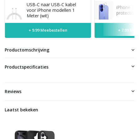
USB-C naar USB-C kabel
iPhone 16 
voor iPhone modellen 1
protector
Meter (wit)
+ 9.99 Meebestellen
+ 7.99 Mee
Productomschrijving
Productspecificaties
Reviews
Laatst bekeken