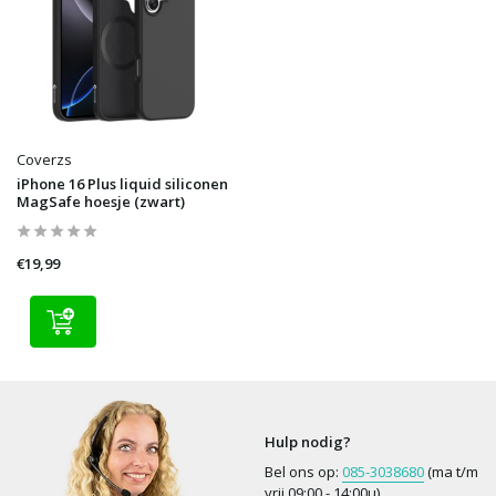
Coverzs
iPhone 16 Plus liquid siliconen
MagSafe hoesje (zwart)
€19,99
Hulp nodig?
Bel ons op:
085-3038680
(ma t/m
vrij 09:00 - 14:00u)