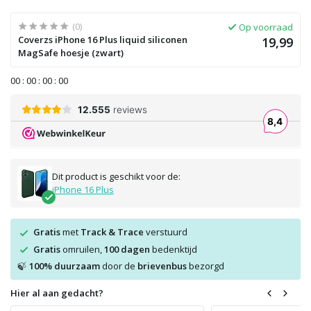
(0)
Op voorraad
Coverzs iPhone 16 Plus liquid siliconen
19,99
MagSafe hoesje (zwart)
0
0
:
0
0
:
0
0
:
0
0
Dit product is geschikt voor de:
iPhone 16 Plus
Gratis
met
Track & Trace
verstuurd
Gratis
omruilen,
100 dagen
bedenktijd
100% duurzaam
door de
brievenbus
bezorgd
🍃
Hier al aan gedacht?