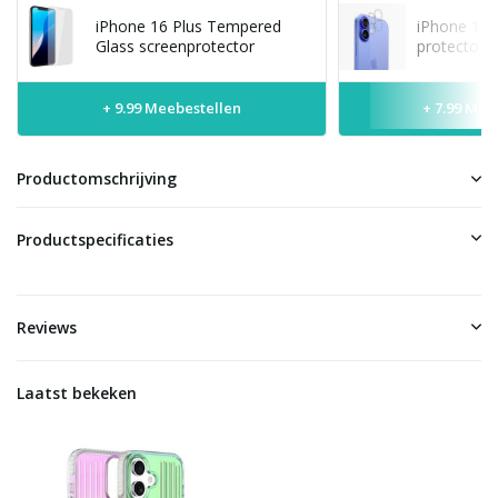
iPhone 16 Plus Tempered
iPhone 16 
Glass screenprotector
protector
+ 9.99 Meebestellen
+ 7.99 Mee
Productomschrijving
Productspecificaties
Reviews
Laatst bekeken