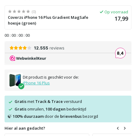
(0)
Op voorraad
Coverzs iPhone 16 Plus Gradient MagSafe
17,99
hoesje (groen)
0
0
:
0
0
:
0
0
:
0
0
Dit product is geschikt voor de:
iPhone 16 Plus
Gratis
met
Track & Trace
verstuurd
Gratis
omruilen,
100 dagen
bedenktijd
100% duurzaam
door de
brievenbus
bezorgd
🍃
Hier al aan gedacht?