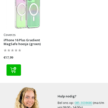
Coverzs
iPhone 16 Plus Gradient
MagSafe hoesje (groen)
€17,99
Hulp nodig?
Bel ons op:
085-3038680
(ma t/m
vrij 09:00 - 14:00u)