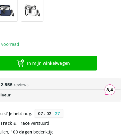
 voorraad
In mijn winkelwagen
uis? Je hebt nog:
0
7
:
0
2
:
2
6
Track & Trace
verstuurd
ilen,
100 dagen
bedenktijd