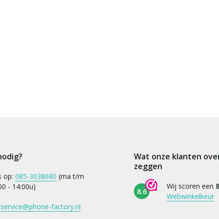
nodig?
Wat onze klanten ove
zeggen
s op:
085-3038680
(ma t/m
Wij scoren een
8
:00 - 14:00u)
8.6
Webwinkelkeur
:
service@phone-factory.nl