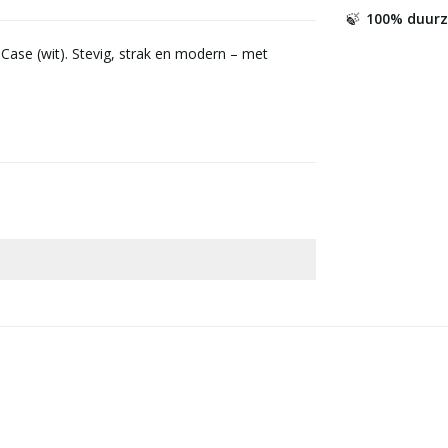
100% duur
🍃
ase (wit). Stevig, strak en modern – met