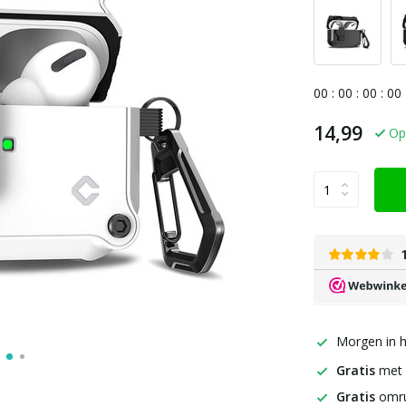
0
0
:
0
0
:
0
0
:
0
0
14,99
Op
Morgen in h
Gratis
met
Gratis
omru