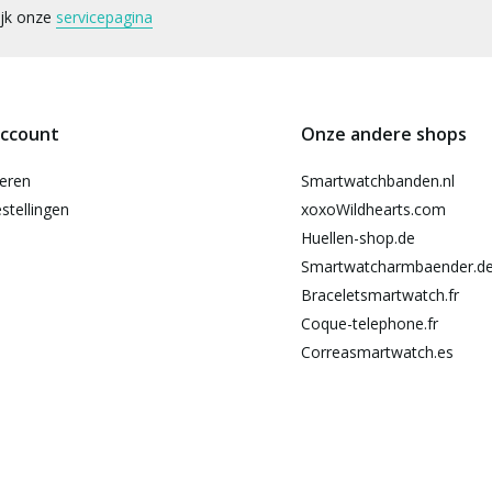
ijk onze
servicepagina
account
Onze andere shops
reren
Smartwatchbanden.nl
stellingen
xoxoWildhearts.com
Huellen-shop.de
Smartwatcharmbaender.d
Braceletsmartwatch.fr
Coque-telephone.fr
Correasmartwatch.es