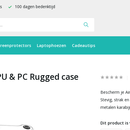
is
100 dagen bedenktijd
creenprotectors
Laptophoezen
Cadeautips
TPU & PC Rugged case
Bescherm je Ai
Stevig, strak 
metalen karabij
Dit product is 