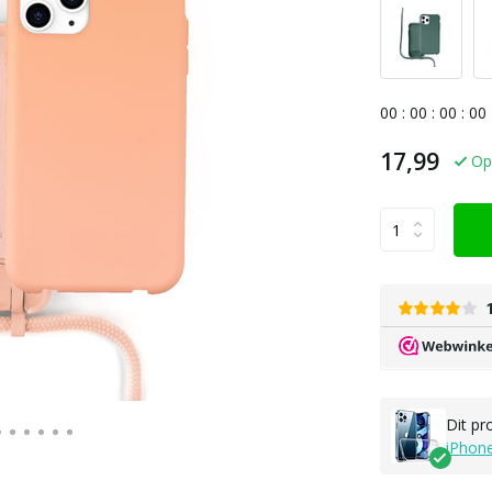
0
0
:
0
0
:
0
0
:
0
0
17,99
Op
Dit pr
iPhon