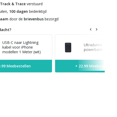
Track & Trace
verstuurd
ilen,
100 dagen
bedenktijd
zaam
door de
brievenbus
bezorgd
dacht?
USB-C naar Lightning
Ultradunne 5.000 
kabel voor iPhone
powerbank (zwart)
modellen 1 Meter (wit)
9.99 Meebestellen
+ 22.99 Meebestellen