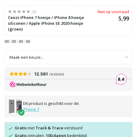
(0)
Niet op voorraad
Ceezs iPhone 7 hoesje / iPhone 8 hoesje
5,99
siliconen / Apple iPhone SE 2020 hoesje
(groen)
0
0
:
0
0
:
0
0
:
0
0
Dit product is geschikt voor de:
iPhone 7
Gratis
met
Track & Trace
verstuurd
Gratis
omruilen,
100 dagen
bedenktijd