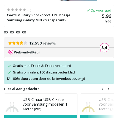
(0)
Op voorraad
Ceezs Military Shockproof TPU hoesje
5,96
Samsung Galaxy M31 (transparant)
9,99
0
0
:
0
0
:
0
0
:
0
0
Gratis
met
Track & Trace
verstuurd
Gratis
omruilen,
100 dagen
bedenktijd
100% duurzaam
door de
brievenbus
bezorgd
🍃
Hier al aan gedacht?
USB-C naar USB-C kabel
USB-C naar
voor Samsung modellen 1
voor Sams
Meter (wit)
Meter (geel