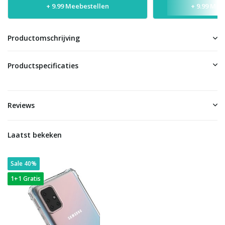
+ 9.99 Meebestellen
+ 9.99 Mee
Productomschrijving
Productspecificaties
Reviews
Laatst bekeken
Sale 40%
1+1 Gratis