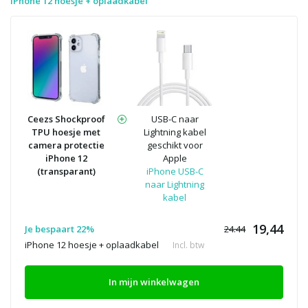
iPhone 12 hoesje + oplaadkabel
Ceezs Shockproof
USB-C naar
TPU hoesje met
Lightning kabel
camera protectie
geschikt voor
iPhone 12
Apple
(transparant)
iPhone USB-C
naar Lightning
kabel
19,44
Je bespaart 22%
24.44
iPhone 12 hoesje + oplaadkabel
Incl. btw
In mijn winkelwagen