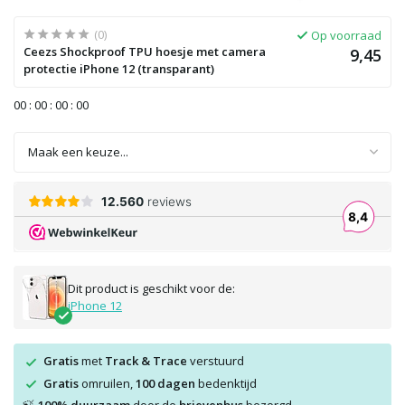
(0)
Op voorraad
Ceezs Shockproof TPU hoesje met camera
9,45
protectie iPhone 12 (transparant)
0
0
:
0
0
:
0
0
:
0
0
Dit product is geschikt voor de:
iPhone 12
Gratis
met
Track & Trace
verstuurd
Gratis
omruilen,
100 dagen
bedenktijd
🍃