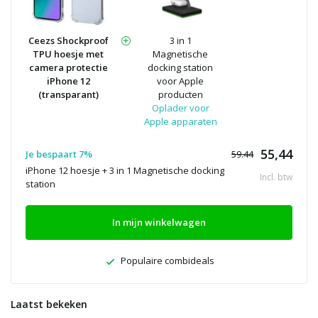
Ceezs Shockproof
3 in 1
TPU hoesje met
Magnetische
camera protectie
docking station
iPhone 12
voor Apple
(transparant)
producten
Oplader voor
Apple apparaten
55,44
Je bespaart 7%
59.44
iPhone 12 hoesje + 3 in 1 Magnetische docking
Incl. btw
station
In mijn winkelwagen
Populaire combideals
Laatst bekeken