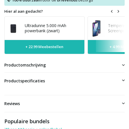
100% duurzaam
door de
brievenbus
bezorgd
Hier al aan gedacht?
Ultradunne 5.000 mAh
Tempered 
powerbank (zwart)
Screenprot
+ 22.99 Meebestellen
+ 4.99 Mee
Productomschrijving
Productspecificaties
Reviews
Populaire bundels