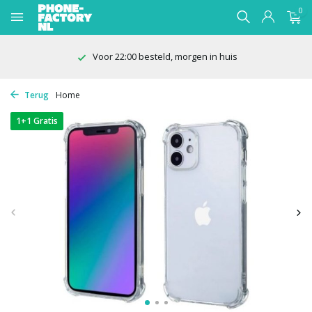
0
 morgen in huis
100 dagen bede
Terug
Home
1+1 Gratis