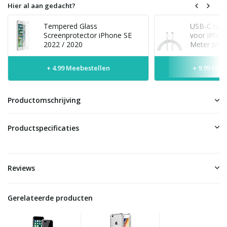
Hier al aan gedacht?
Tempered Glass
USB-C naar
Screenprotector iPhone SE
voor iPhon
2022 / 2020
Meter (wit)
+ 4.99 Meebestellen
+ 9.99 Mee
Productomschrijving
Productspecificaties
Reviews
Gerelateerde producten