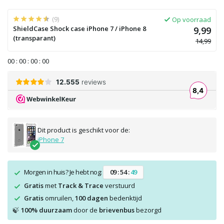
(9)
Op voorraad
ShieldCase Shock case iPhone 7 / iPhone 8
9,99
(transparant)
14,99
0
0
:
0
0
:
0
0
:
0
0
Dit product is geschikt voor de:
iPhone 7
Morgen in huis? Je hebt nog:
0
9
:
5
4
:
4
9
Gratis
met
Track & Trace
verstuurd
Gratis
omruilen,
100 dagen
bedenktijd
100% duurzaam
door de
brievenbus
bezorgd
🍃