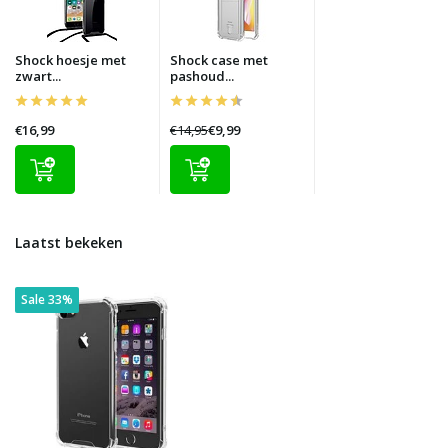
Shock hoesje met
Shock case met
zwart...
pashoud...
€16,99
€14,95
€9,99
Laatst bekeken
Sale 33%