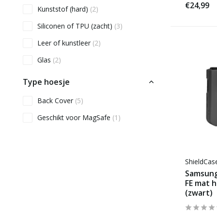
€24,99
Kunststof (hard)
(2)
Siliconen of TPU (zacht)
(3)
Leer of kunstleer
(2)
Glas
(2)
Type hoesje
Back Cover
(5)
Geschikt voor MagSafe
(1)
ShieldCa
Samsung 
FE mat 
(zwart)