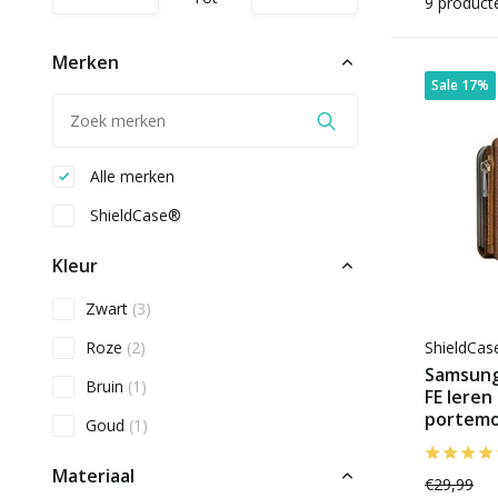
9 product
Merken
Sale 17%
Alle merken
ShieldCase®
Kleur
Zwart
(3)
Roze
(2)
ShieldCa
Samsung 
Bruin
(1)
FE lere
portemo
Goud
(1)
Materiaal
€29,99