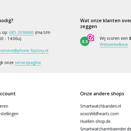
nodig?
Wat onze klanten ove
zeggen
s op:
085-3038680
(ma t/m
Wij scoren een
8
:00 - 14:00u)
8.6
Webwinkelkeur
:
service@phone-factory.nl
ijk onze
servicepagina
account
Onze andere shops
reren
Smartwatchbanden.nl
stellingen
xoxoWildhearts.com
Huellen-shop.de
Smartwatcharmbaender.d