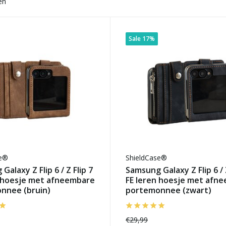
en
Sale 17%
se®
ShieldCase®
Galaxy Z Flip 6 / Z Flip 7
Samsung Galaxy Z Flip 6 / Z
n hoesje met afneembare
FE leren hoesje met afn
nnee (bruin)
portemonnee (zwart)
€29,99