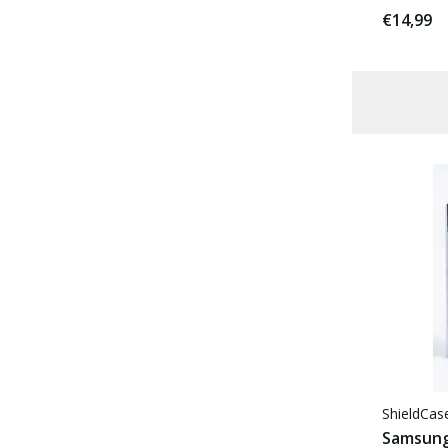
€14,99
Voor 22:00 besteld, morgen in huis
ShieldCa
Samsung 