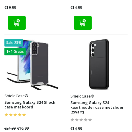
€19,99
€14,99
Sale 23%
1+1 Gratis
ShieldCase®
ShieldCase®
Samsung Galaxy S24 Shock
Samsung Galaxy S24
case met koord
kaarthouder case met slider
(zwart)
€21,99
€16,99
€14,99