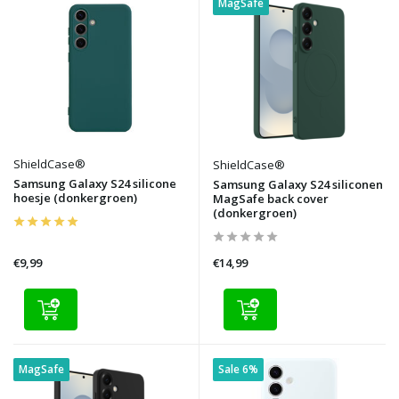
MagSafe
ShieldCase®
ShieldCase®
Samsung Galaxy S24 silicone
Samsung Galaxy S24 siliconen
hoesje (donkergroen)
MagSafe back cover
(donkergroen)
€9,99
€14,99
MagSafe
Sale 6%