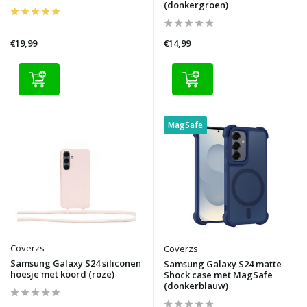
(donkergroen)
€19,99
€14,99
MagSafe
Coverzs
Coverzs
Samsung Galaxy S24 siliconen
Samsung Galaxy S24 matte
hoesje met koord (roze)
Shock case met MagSafe
(donkerblauw)