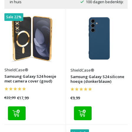
100 dagen bedenktijd
Sale 22%
ShieldCase®
ShieldCase®
Samsung Galaxy S24 hoesje
Samsung Galaxy S24 silicone
met camera cover (goud)
hoesje (donkerblauw)
€22,99
€17,99
€9,99