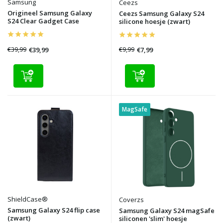
Samsung
Ceezs
Origineel Samsung Galaxy
Ceezs Samsung Galaxy S24
S24 Clear Gadget Case
silicone hoesje (zwart)
€39,99
€9,99
€39,99
€7,99
MagSafe
ShieldCase®
Coverzs
Samsung Galaxy S24 flip case
Samsung Galaxy S24 magSafe
(zwart)
siliconen 'slim' hoesje