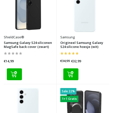
ShieldCase®
Samsung
Samsung Galaxy S24 siliconen
Origineel Samsung Galaxy
MagSafe back cover (zwart)
S24 silicone hoesje (wit)
€34,99
€32,99
€14,99
Sale 22%
1+1 Gratis