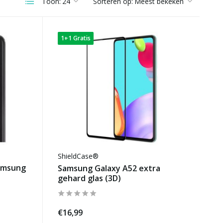
Toon:
Sorteren op:
1+1 Gratis
ShieldCase®
Samsung
Samsung Galaxy A52 extra
gehard glas (3D)
€16,99