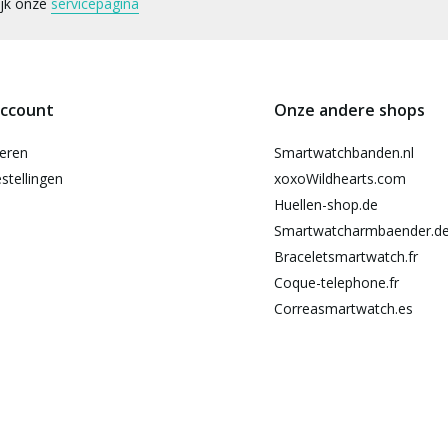
ijk onze
servicepagina
account
Onze andere shops
reren
Smartwatchbanden.nl
stellingen
xoxoWildhearts.com
Huellen-shop.de
Smartwatcharmbaender.d
Braceletsmartwatch.fr
Coque-telephone.fr
Correasmartwatch.es