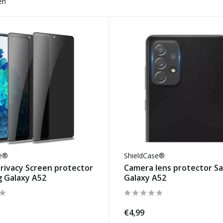
en
se®
ShieldCase®
rivacy Screen protector
Camera lens protector 
 Galaxy A52
Galaxy A52
€4,99