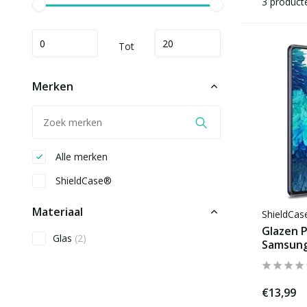
3 product
Tot
Merken
Alle merken
ShieldCase®
Materiaal
ShieldCa
Glazen P
Glas
(2)
Samsung
€13,99