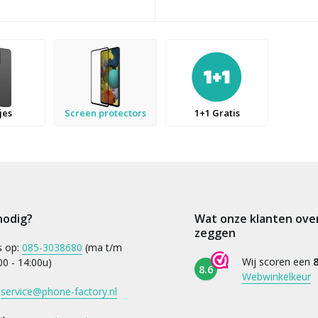
jes
Screen protectors
1+1 Gratis
nodig?
Wat onze klanten ove
zeggen
s op:
085-3038680
(ma t/m
Wij scoren een
8
:00 - 14:00u)
8.6
Webwinkelkeur
:
service@phone-factory.nl