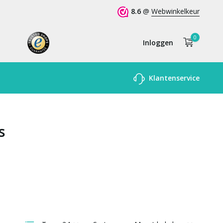
8.6
@
Webwinkelkeur
0
Inloggen
Account
Klantenservice
aanmaken
s