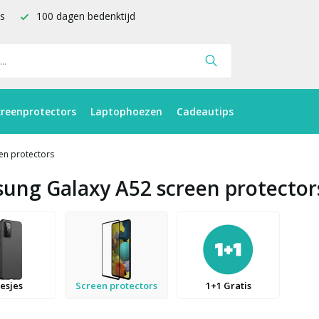
is
100 dagen bedenktijd
creenprotectors
Laptophoezen
Cadeautips
en protectors
ung Galaxy A52 screen protector
esjes
Screen protectors
1+1 Gratis