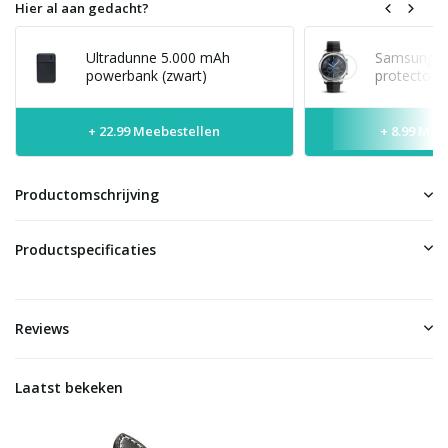
Hier al aan gedacht?
Ultradunne 5.000 mAh
Samsung G
powerbank (zwart)
protector 
+ 22.99 Meebestellen
+ 8.99 Mee
Productomschrijving
Productspecificaties
Reviews
Laatst bekeken