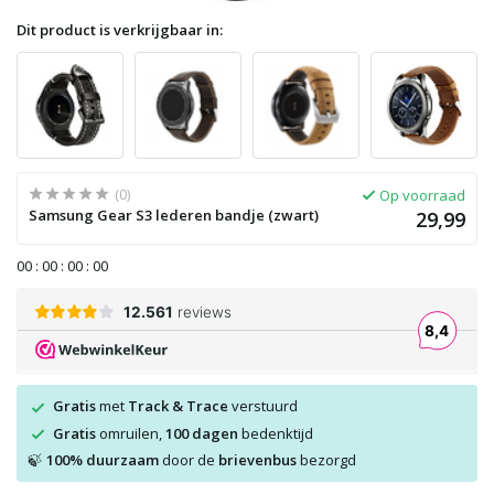
Dit product is verkrijgbaar in:
(0)
Op voorraad
Samsung Gear S3 lederen bandje (zwart)
29,99
0
0
:
0
0
:
0
0
:
0
0
Gratis
met
Track & Trace
verstuurd
Gratis
omruilen,
100 dagen
bedenktijd
100% duurzaam
door de
brievenbus
bezorgd
🍃