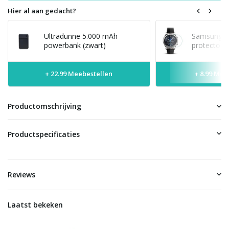
Hier al aan gedacht?
Ultradunne 5.000 mAh
Samsung G
powerbank (zwart)
protector 
+ 22.99 Meebestellen
+ 8.99 Mee
Productomschrijving
Productspecificaties
Reviews
Laatst bekeken