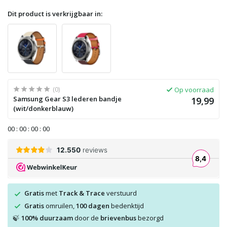
Dit product is verkrijgbaar in:
(0)
Op voorraad
Samsung Gear S3 lederen bandje
19,99
(wit/donkerblauw)
0
0
:
0
0
:
0
0
:
0
0
Gratis
met
Track & Trace
verstuurd
Gratis
omruilen,
100 dagen
bedenktijd
100% duurzaam
door de
brievenbus
bezorgd
🍃