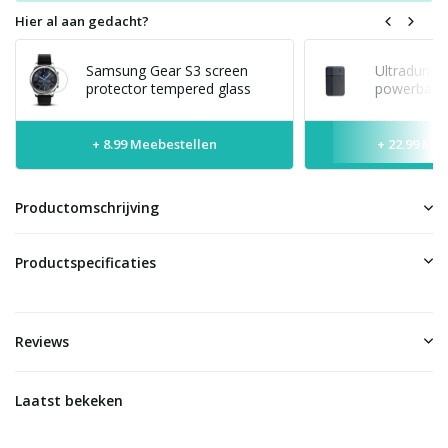
Hier al aan gedacht?
Samsung Gear S3 screen
Ultradunne
protector tempered glass
powerbank 
+ 8.99 Meebestellen
+ 22.99 Me
Productomschrijving
Productspecificaties
Reviews
Laatst bekeken