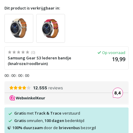
Dit product is verkrijgbaar in:
(0)
Op voorraad
Samsung Gear S3 lederen bandje
19,99
(knalroze/roodbruin)
0
0
:
0
0
:
0
0
:
0
0
Gratis
met
Track & Trace
verstuurd
Gratis
omruilen,
100 dagen
bedenktijd
100% duurzaam
door de
brievenbus
bezorgd
🍃