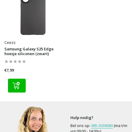
Ceezs
Samsung Galaxy S25 Edge
hoesje siliconen (zwart)
€7,99
Hulp nodig?
Bel ons op:
085-3038680
(ma t/m
vrij 09:00 - 14:00u)