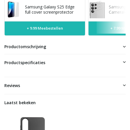
Samsung Galaxy S25 Edge
Samsung G
full cover screenprotector
Cameralens
+ 9.99 Meebestellen
+ 7.99 Mee
Productomschrijving
Productspecificaties
Reviews
Laatst bekeken