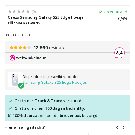
(0)
Op voorraad
Ceezs Samsung Galaxy S25 Edge hoesje
7,99
siliconen (zwart)
0
0
:
0
0
:
0
0
:
0
0
Dit product is geschikt voor de:
Samsung Galaxy S25 Edge Hoesjes
Gratis
met
Track & Trace
verstuurd
Gratis
omruilen,
100 dagen
bedenktijd
100% duurzaam
door de
brievenbus
bezorgd
🍃
Hier al aan gedacht?