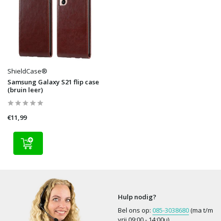
ShieldCase®
Samsung Galaxy S21 flip case
(bruin leer)
€11,99
Hulp nodig?
Bel ons op:
085-3038680
(ma t/m
vrij 09:00 - 14:00u)