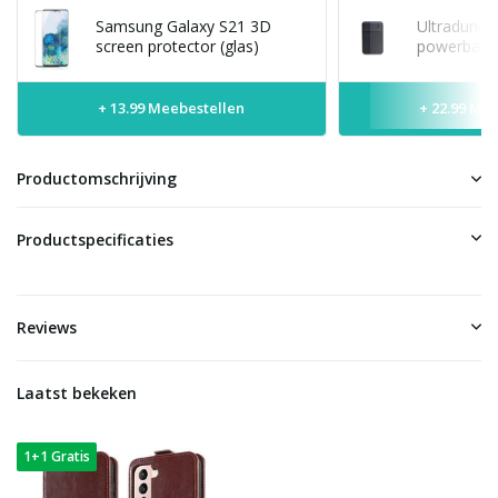
Samsung Galaxy S21 3D
Ultradunne
screen protector (glas)
powerbank 
+ 13.99 Meebestellen
+ 22.99 Me
Productomschrijving
Productspecificaties
Reviews
Laatst bekeken
1+1 Gratis