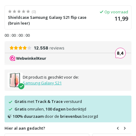
(0)
Op voorraad
Shieldcase Samsung Galaxy S21 flip case
11,99
(bruin leer)
0
0
:
0
0
:
0
0
:
0
0
Dit product is geschikt voor de:
Samsung Galaxy S21
Gratis
met
Track & Trace
verstuurd
Gratis
omruilen,
100 dagen
bedenktijd
100% duurzaam
door de
brievenbus
bezorgd
🍃
Hier al aan gedacht?