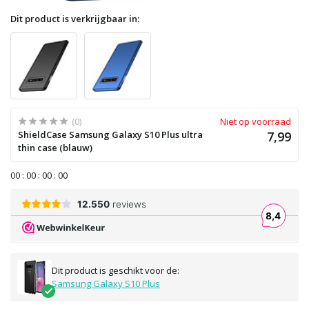
Dit product is verkrijgbaar in:
(0)
Niet op voorraad
ShieldCase Samsung Galaxy S10 Plus ultra
7,99
thin case (blauw)
0
0
:
0
0
:
0
0
:
0
0
Dit product is geschikt voor de:
Samsung Galaxy S10 Plus