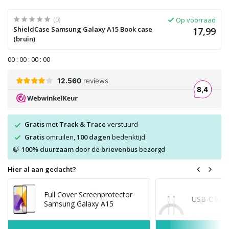
(0)
Op voorraad
ShieldCase Samsung Galaxy A15 Book case
17,99
(bruin)
0
0
:
0
0
:
0
0
:
0
0
Gratis
met
Track & Trace
verstuurd
Gratis
omruilen,
100 dagen
bedenktijd
100% duurzaam
door de
brievenbus
bezorgd
🍃
Hier al aan gedacht?
Full Cover Screenprotector
USB-C kabe
Samsung Galaxy A15