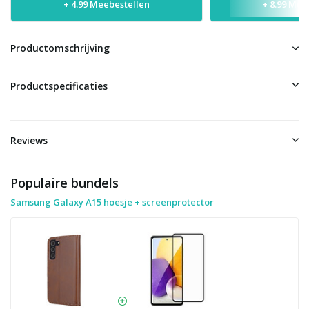
+ 4.99 Meebestellen
+ 8.99 Mee
Productomschrijving
Productspecificaties
Reviews
Populaire bundels
Samsung Galaxy A15 hoesje + screenprotector