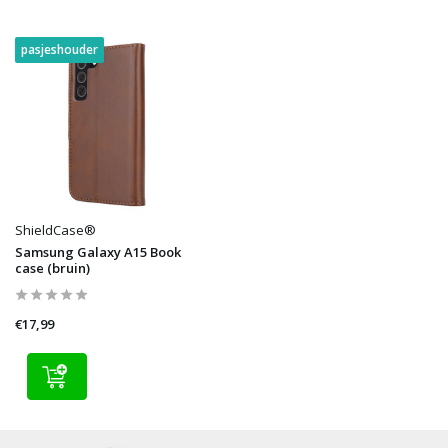
pasjeshouder
ShieldCase®
Samsung Galaxy A15 Book
case (bruin)
€17,99