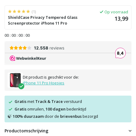
(1)
Op voorraad
ShieldCase Privacy Tempered Glass
13,99
Screenprotector iPhone 11 Pro
0
0
:
0
0
:
0
0
:
0
0
Dit product is geschikt voor de:
iPhone 11 Pro Hoesjes
Gratis
met
Track & Trace
verstuurd
Gratis
omruilen,
100 dagen
bedenktijd
100% duurzaam
door de
brievenbus
bezorgd
🍃
Productomschrijving