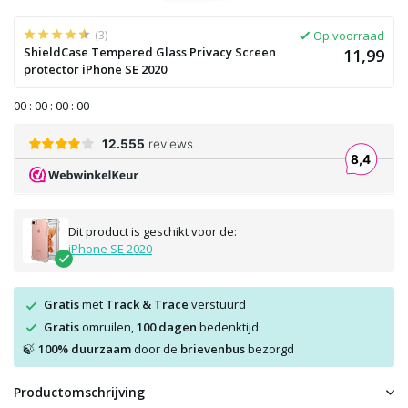
(3)
Op voorraad
ShieldCase Tempered Glass Privacy Screen
11,99
protector iPhone SE 2020
0
0
:
0
0
:
0
0
:
0
0
Dit product is geschikt voor de:
iPhone SE 2020
Gratis
met
Track & Trace
verstuurd
Gratis
omruilen,
100 dagen
bedenktijd
100% duurzaam
door de
brievenbus
bezorgd
🍃
Productomschrijving