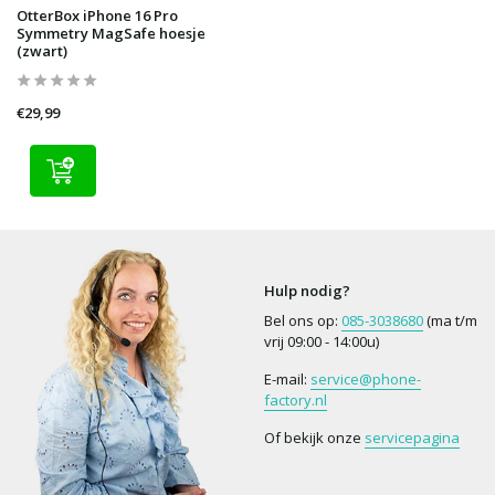
OtterBox iPhone 16 Pro
Symmetry MagSafe hoesje
(zwart)
€29,99
Hulp nodig?
Bel ons op:
085-3038680
(ma t/m
vrij 09:00 - 14:00u)
E-mail:
service@phone-
factory.nl
Of bekijk onze
servicepagina