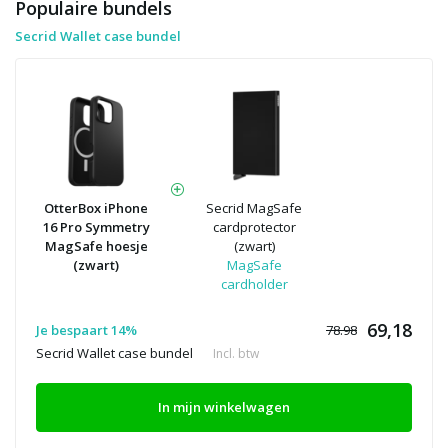
Populaire bundels
Secrid Wallet case bundel
OtterBox iPhone
Secrid MagSafe
16 Pro Symmetry
cardprotector
MagSafe hoesje
(zwart)
(zwart)
MagSafe
cardholder
69,18
Je bespaart 14%
78.98
Secrid Wallet case bundel
Incl. btw
In mijn winkelwagen