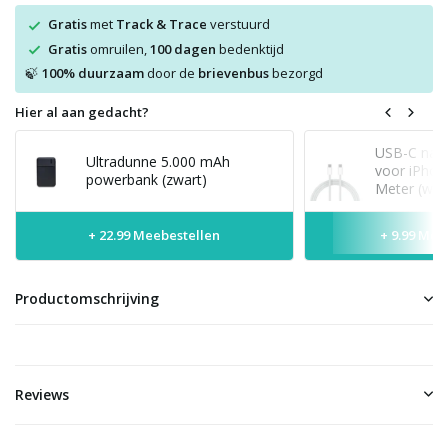
Gratis
met
Track & Trace
verstuurd
Gratis
omruilen,
100 dagen
bedenktijd
100% duurzaam
door de
brievenbus
bezorgd
🍃
Hier al aan gedacht?
USB-C naar
Ultradunne 5.000 mAh
voor iPhon
powerbank (zwart)
Meter (wit)
+ 22.99 Meebestellen
+ 9.99 Mee
Productomschrijving
Reviews