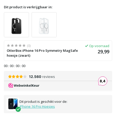
Dit product is verkrijgbaar in:
(0)
Op voorraad
OtterBox iPhone 16 Pro Symmetry MagSafe
29,99
hoesje (zwart)
0
0
:
0
0
:
0
0
:
0
0
Dit product is geschikt voor de:
iPhone 16 Pro Hoesjes