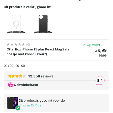
Dit product is verkrijgbaar in:
(0)
Op voorraad
OtterBox iPhone 15 plus React MagSafe
39,99
hoesje met koord (zwart)
39,99
0
0
:
0
0
:
0
0
:
0
0
Dit product is geschikt voor de:
iPhone 15 Plus