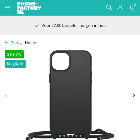
0
100 dagen bedenktijd
Terug
Home
Sale 0%
MagSafe