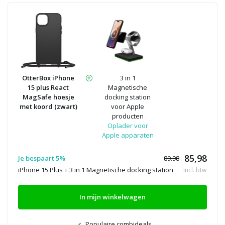
OtterBox iPhone
3 in 1
15 plus React
Magnetische
MagSafe hoesje
docking station
met koord (zwart)
voor Apple
producten
Oplader voor
Apple apparaten
85,98
Je bespaart 5%
89.98
iPhone 15 Plus + 3 in 1 Magnetische docking station
Incl. btw
In mijn winkelwagen
Populaire combideals