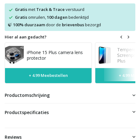
Gratis
met
Track & Trace
verstuurd
Gratis
omruilen,
100 dagen
bedenktijd
100% duurzaam
door de
brievenbus
bezorgd
🍃
Hier al aan gedacht?
Tempered 
iPhone 15 Plus camera lens
Screenprot
protector
Plus
+ 4.99 Meebestellen
+ 4.99 Mee
Productomschrijving
Productspecificaties
Reviews