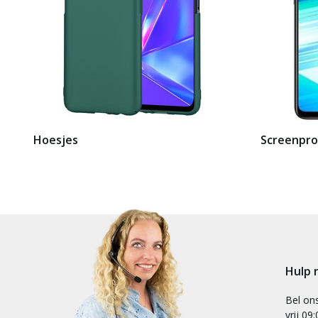
Hoesjes
Screenpro
Hulp 
Bel on
vrij 09