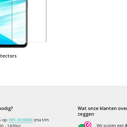
tectors
nodig?
Wat onze klanten ove
zeggen
s op:
085-3038680
(ma t/m
Wij scoren een
8
:00 - 14:00u)