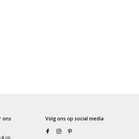
r ons
Volg ons op social media
.6
op