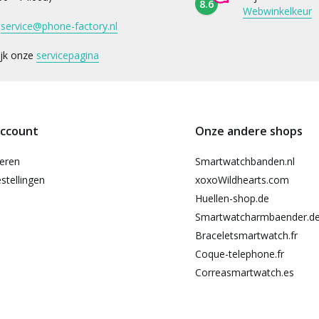
8.6
Webwinkelkeur
:
service@phone-factory.nl
ijk onze
servicepagina
account
Onze andere shops
reren
Smartwatchbanden.nl
stellingen
xoxoWildhearts.com
Huellen-shop.de
Smartwatcharmbaender.d
Braceletsmartwatch.fr
Coque-telephone.fr
Correasmartwatch.es