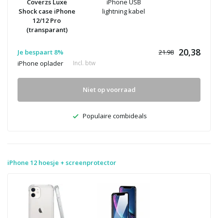
Coverzs Luxe
iPhone USB
Shock case iPhone
lightning kabel
12/12 Pro
(transparant)
20,38
Je bespaart 8%
21.98
iPhone oplader
Incl. btw
Niet op voorraad
Populaire combideals
iPhone 12 hoesje + screenprotector