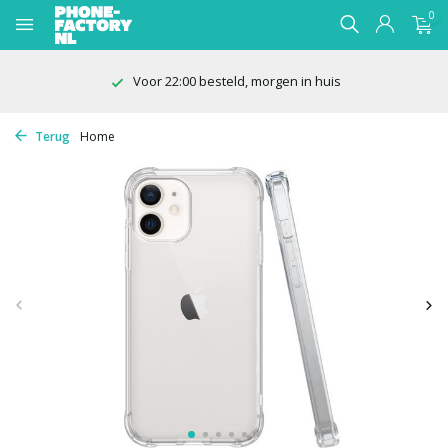
0
100 dagen bedenktijd
Terug
Home