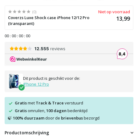
(0)
Niet op voorraad
Coverzs Luxe Shock case iPhone 12/12 Pro
13,99
(transparant)
0
0
:
0
0
:
0
0
:
0
0
Dit product is geschikt voor de:
iPhone 12 Pro
Gratis
met
Track & Trace
verstuurd
Gratis
omruilen,
100 dagen
bedenktijd
100% duurzaam
door de
brievenbus
bezorgd
🍃
Productomschrijving