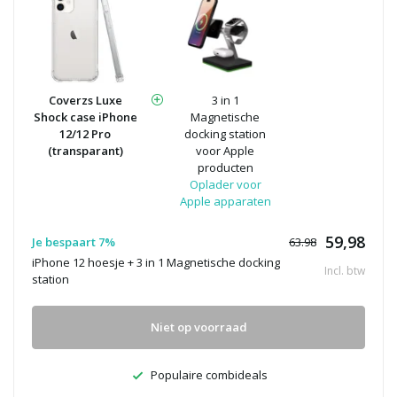
Coverzs Luxe
3 in 1
Shock case iPhone
Magnetische
12/12 Pro
docking station
(transparant)
voor Apple
producten
Oplader voor
Apple apparaten
59,98
Je bespaart 7%
63.98
iPhone 12 hoesje + 3 in 1 Magnetische docking
Incl. btw
station
Niet op voorraad
Populaire combideals