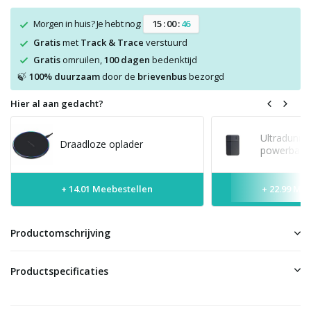
Morgen in huis? Je hebt nog:
1
5
:
0
0
:
4
5
Gratis
met
Track & Trace
verstuurd
Gratis
omruilen,
100 dagen
bedenktijd
100% duurzaam
door de
brievenbus
bezorgd
🍃
Hier al aan gedacht?
Ultradunne
Draadloze oplader
powerbank 
+ 14.01 Meebestellen
+ 22.99 Me
Productomschrijving
Productspecificaties