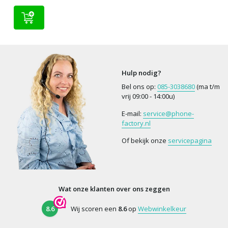
Hulp nodig?
Bel ons op:
085-3038680
(ma t/m
vrij 09:00 - 14:00u)
E-mail:
service@phone-
factory.nl
Of bekijk onze
servicepagina
Wat onze klanten over ons zeggen
8.6
Wij scoren een
8.6
op
Webwinkelkeur