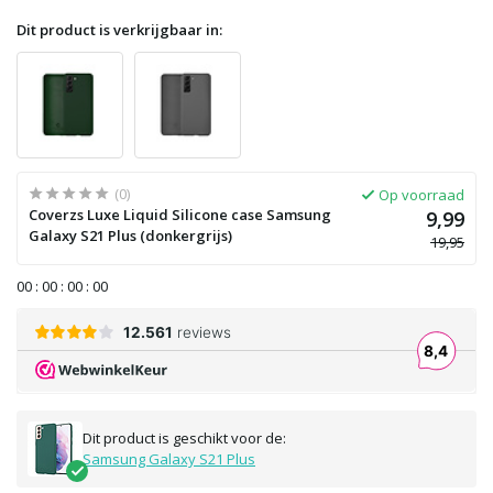
Dit product is verkrijgbaar in:
(0)
Op voorraad
Coverzs Luxe Liquid Silicone case Samsung
9,99
Galaxy S21 Plus (donkergrijs)
19,95
0
0
:
0
0
:
0
0
:
0
0
Dit product is geschikt voor de:
Samsung Galaxy S21 Plus